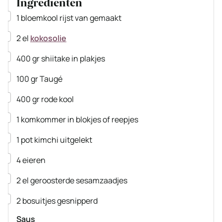
Ingrediënten
▢
1
bloemkool
rijst van gemaakt
▢
2
el
kokosolie
▢
400
gr
shiitake
in plakjes
▢
100
gr
Taugé
▢
400
gr
rode kool
▢
1
komkommer
in blokjes of reepjes
▢
1
pot
kimchi
uitgelekt
▢
4
eieren
▢
2
el
geroosterde sesamzaadjes
▢
2
bosuitjes
gesnipperd
Saus