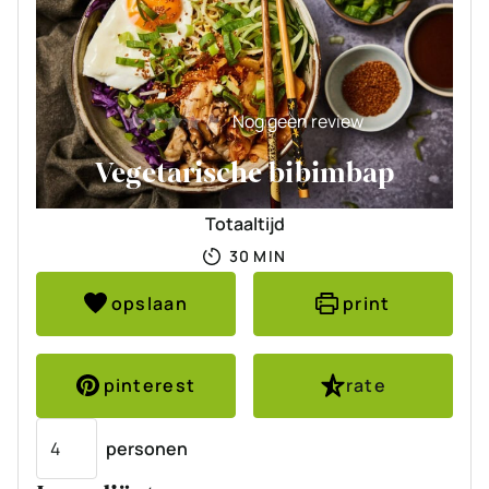
Nog geen review
Vegetarische bibimbap
Totaaltijd
MINUTEN
30
MIN
opslaan
print
pinterest
rate
Porties
personen