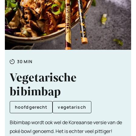
Totale
MINUTEN
30
MIN
tijd
Vegetarische
bibimbap
hoofdgerecht
vegetarisch
Bibimbap wordt ook wel de Koreaanse versie van de
poké bowl genoemd. Het is echter veel pittiger!