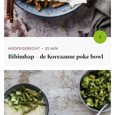
HOOFDGERECHT
• 25 MIN
Bibimbap – de Koreaanse poke bowl
Bekijk
Gado
gado
bowl
met
kip