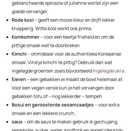
geblancheerde spinazie of julienne wortel zijn een
goede vervanger.
Rode kool
– geeft een mooie kleur en blijft lekker
knapperig. Witte kool werkt ook prima.
Komkommer
– voor een beetje frisheid en om de
pittige smaak wat te doorbreken
Kimchi
– onmisbaar voor de authentieke Koreaanse
smaak. Vind je kimchi te pittig? Gebruik dan wat
ingelegde groenten zoals bijvoorbeeld
ingelegde okra
.
Eieren
– een gebakken ei maakt de bowl helemaal af.
Voor een vegan versie kun je het vervangen door
gebakken tofu of – nog lekkerder – tempeh.
Bosui en geroosterde sesamzaadjes
– voor extra
smaak en een lekkere crunch.
saus
– om de saus te maken gebruik ik gochujang,
sesamolie, suiker, water, knoflook en appelciderazijn.