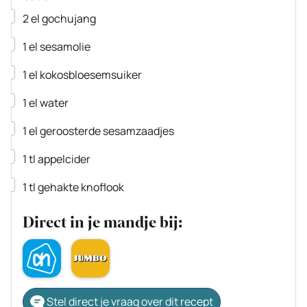
▢
2
el
gochujang
▢
1
el
sesamolie
▢
1
el
kokosbloesemsuiker
▢
1
el
water
▢
1
el
geroosterde sesamzaadjes
▢
1
tl
appelcider
▢
1
tl
gehakte knoflook
Direct in je mandje bij:
Stel direct je vraag over dit recept