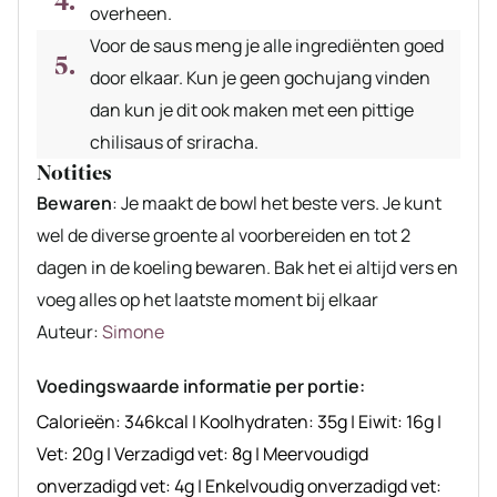
overheen.
Voor de saus meng je alle ingrediënten goed
door elkaar. Kun je geen gochujang vinden
dan kun je dit ook maken met een pittige
chilisaus of sriracha.
Notities
Bewaren
: Je maakt de bowl het beste vers. Je kunt
wel de diverse groente al voorbereiden en tot 2
dagen in de koeling bewaren. Bak het ei altijd vers en
voeg alles op het laatste moment bij elkaar
Auteur
Auteur:
Simone
recept
Voedingswaarde informatie per portie:
Calorieën:
346
kcal
|
Koolhydraten:
35
g
|
Eiwit:
16
g
|
Vet:
20
g
|
Verzadigd vet:
8
g
|
Meervoudigd
onverzadigd vet:
4
g
|
Enkelvoudig onverzadigd vet: