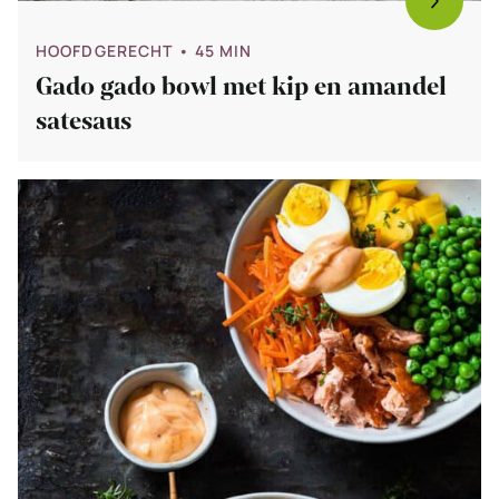
HOOFDGERECHT
• 45 MIN
Gado gado bowl met kip en amandel
satesaus
Bekijk
Poke
bowl
met
zalm