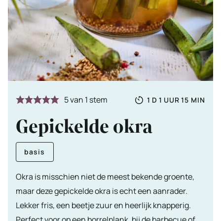
Totale
DAG
UUR
MINUTE
5
van 1 stem
1
D
1
UUR
15
MIN
tijd
Gepickelde okra
basis
Okra is misschien niet de meest bekende groente,
maar deze gepickelde okra is echt een aanrader.
Lekker fris, een beetje zuur en heerlijk knapperig.
Perfect voor op een borrelplank, bij de barbecue of