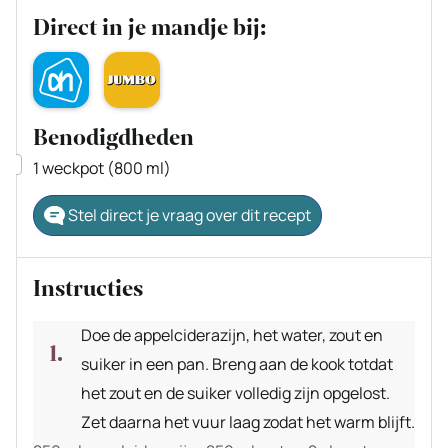
Direct in je mandje bij:
Benodigdheden
▢
1 weckpot
(800 ml)
Stel direct je vraag over dit recept
Instructies
Doe de appelciderazijn, het water, zout en
suiker in een pan. Breng aan de kook totdat
het zout en de suiker volledig zijn opgelost.
Zet daarna het vuur laag zodat het warm blijft.