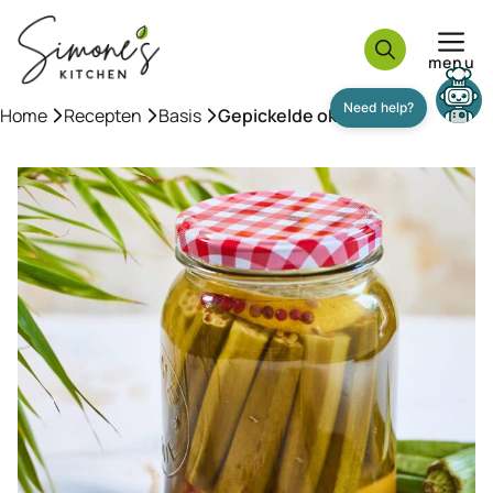
Ga
naar
menu
de
inhoud
Home
»
Recepten
»
Basis
»
Gepickelde okra