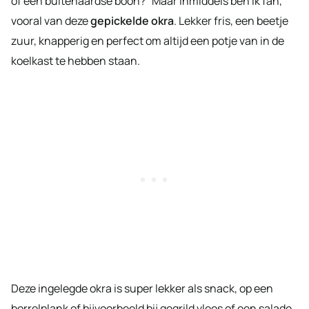
of een buitenaardse boon?” Maar inmiddels ben ik fan,
vooral van deze
gepickelde okra
. Lekker fris, een beetje
zuur, knapperig en perfect om altijd een potje van in de
koelkast te hebben staan.
Deze ingelegde okra is super lekker als snack, op een
borrelplank of bijvoorbeeld bij gegrild vlees of een salade.