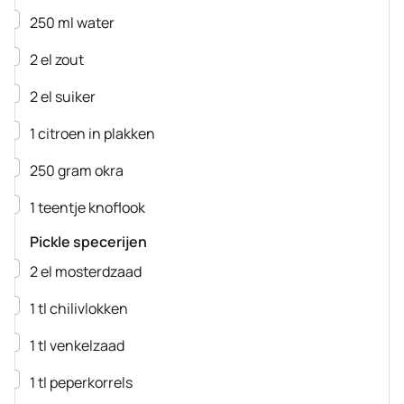
▢
250
ml
water
▢
2
el
zout
▢
2
el
suiker
▢
1
citroen
in plakken
▢
250
gram
okra
▢
1
teentje
knoflook
Pickle specerijen
▢
2
el
mosterdzaad
▢
1
tl
chilivlokken
▢
1
tl
venkelzaad
▢
1
tl
peperkorrels