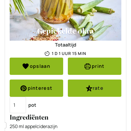
5
van 1 stem
Gepickelde okra
Totaaltijd
DAG
UUR
MINUTEN
1
D
1
UUR
15
MIN
opslaan
print
pinterest
rate
Porties
pot
Ingrediënten
▢
250
ml
appelciderazijn