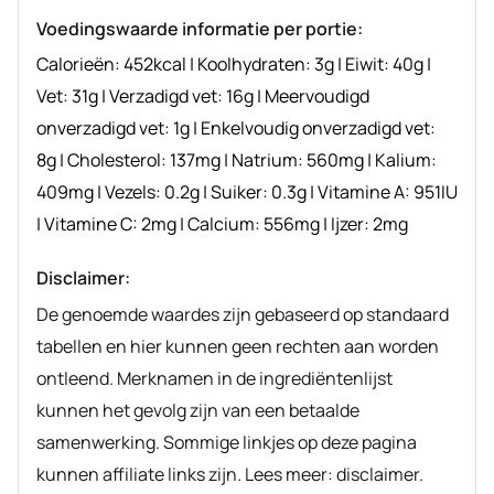
Voedingswaarde informatie per portie:
Calorieën:
452
kcal
|
Koolhydraten:
3
g
|
Eiwit:
40
g
|
Vet:
31
g
|
Verzadigd vet:
16
g
|
Meervoudigd
onverzadigd vet:
1
g
|
Enkelvoudig onverzadigd vet:
8
g
|
Cholesterol:
137
mg
|
Natrium:
560
mg
|
Kalium:
409
mg
|
Vezels:
0.2
g
|
Suiker:
0.3
g
|
Vitamine A:
951
IU
|
Vitamine C:
2
mg
|
Calcium:
556
mg
|
Ijzer:
2
mg
Disclaimer:
De genoemde waardes zijn gebaseerd op standaard
tabellen en hier kunnen geen rechten aan worden
ontleend. Merknamen in de ingrediëntenlijst
kunnen het gevolg zijn van een betaalde
samenwerking. Sommige linkjes op deze pagina
kunnen affiliate links zijn. Lees meer: disclaimer.