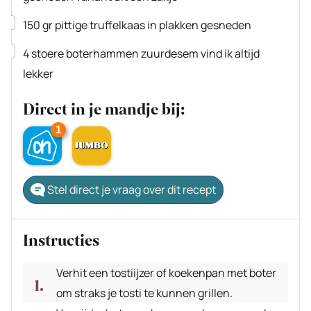
▢
150
gr
pittige truffelkaas
in plakken gesneden
▢
4
stoere
boterhammen
zuurdesem vind ik altijd
lekker
Direct in je mandje bij:
1
Stel direct je vraag over dit recept
Instructies
Verhit een tostiijzer of koekenpan met boter
om straks je tosti te kunnen grillen.