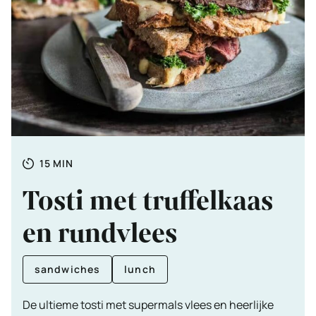
Totale
MINUTEN
15
MIN
tijd
Tosti met truffelkaas
en rundvlees
sandwiches
lunch
De ultieme tosti met supermals vlees en heerlijke