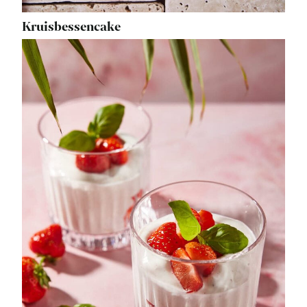
Kruisbessencake