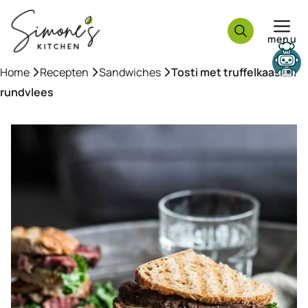
Ga
naar
menu
de
inhoud
Home
»
Recepten
»
Sandwiches
»
Tosti met truffelkaas en
rundvlees