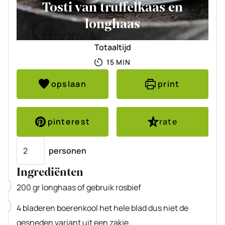
Tosti van truffelkaas en
longhaas
Totaaltijd
MINUTEN
15
MIN
opslaan
print
pinterest
rate
Porties
personen
Ingrediënten
▢
200
gr
longhaas
of gebruik rosbief
▢
4
bladeren
boerenkool
het hele blad dus niet de
gesneden variant uit een zakje