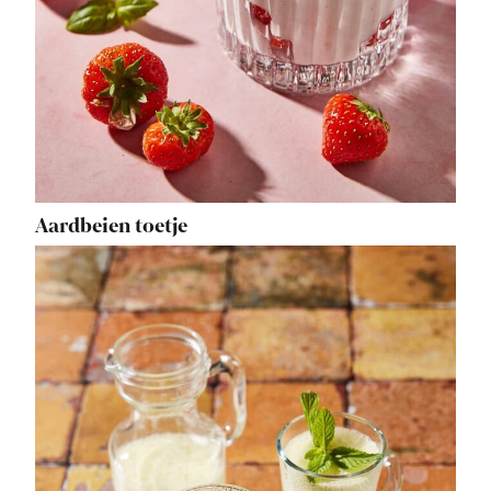
Aardbeien toetje