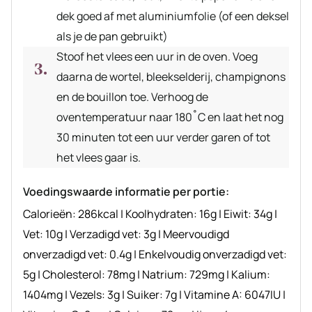
dek goed af met aluminiumfolie (of een deksel
als je de pan gebruikt)
Stoof het vlees een uur in de oven. Voeg
daarna de wortel, bleekselderij, champignons
en de bouillon toe. Verhoog de
oventemperatuur naar 180˚C en laat het nog
30 minuten tot een uur verder garen of tot
het vlees gaar is.
Voedingswaarde informatie per portie:
Calorieën:
286
kcal
|
Koolhydraten:
16
g
|
Eiwit:
34
g
|
Vet:
10
g
|
Verzadigd vet:
3
g
|
Meervoudigd
onverzadigd vet:
0.4
g
|
Enkelvoudig onverzadigd vet:
5
g
|
Cholesterol:
78
mg
|
Natrium:
729
mg
|
Kalium:
1404
mg
|
Vezels:
3
g
|
Suiker:
7
g
|
Vitamine A:
6047
IU
|