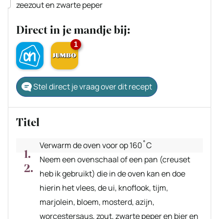
▢
zeezout en zwarte peper
Direct in je mandje bij:
1
Stel direct je vraag over dit recept
Titel
Verwarm de oven voor op 160˚C
Neem een ovenschaal of een pan (creuset
heb ik gebruikt) die in de oven kan en doe
hierin het vlees, de ui, knoflook, tijm,
marjolein, bloem, mosterd, azijn,
worcestersaus, zout, zwarte peper en bier en