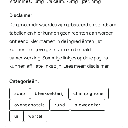
Vitamine C:
8
mg
|
Calcium:
72
mg
|
Ijzer:
4
mg
Disclaimer:
De genoemde waardes zijn gebaseerd op standaard
tabellen en hier kunnen geen rechten aan worden
ontleend. Merknamen in de ingrediëntenlijst
kunnen het gevolg zijn van een betaalde
samenwerking. Sommige linkjes op deze pagina
kunnen affiliate links zijn. Lees meer: disclaimer.
Categorieën:
soep
bleekselderij
champignons
ovenschotels
rund
slowcooker
ui
wortel