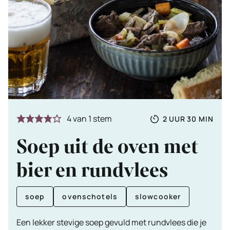
Totale
UUR
MINUTE
4
van 1 stem
2
UUR
30
MIN
tijd
Soep uit de oven met
bier en rundvlees
soep
ovenschotels
slowcooker
Een lekker stevige soep gevuld met rundvlees die je