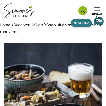
Ga
naar
menu
de
inhoud
Home
»
Recepten
»
Soep
»
Soep uit de oven met bier en
Need help?
rundvlees