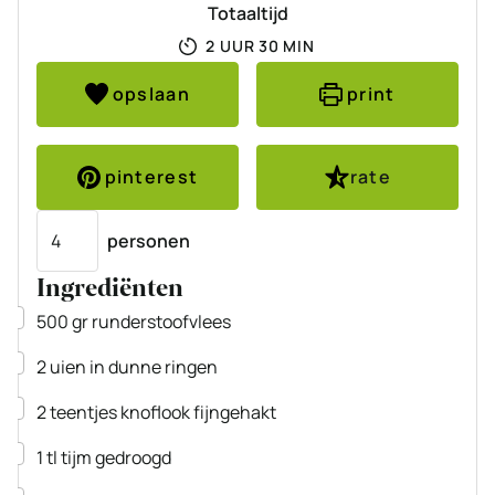
Totaaltijd
UUR
MINUTEN
2
UUR
30
MIN
opslaan
print
pinterest
rate
Porties
personen
Ingrediënten
▢
500
gr
runderstoofvlees
▢
2
uien
in dunne ringen
▢
2
teentjes
knoflook
fijngehakt
▢
1
tl
tijm
gedroogd