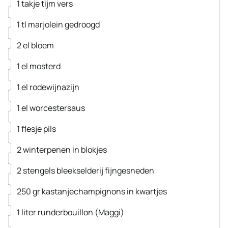
▢
1
takje
tijm
vers
▢
1
tl
marjolein
gedroogd
▢
2
el
bloem
▢
1
el
mosterd
▢
1
el
rodewijnazijn
▢
1
el
worcestersaus
▢
1
flesje
pils
▢
2
winterpenen
in blokjes
▢
2
stengels
bleekselderij
fijngesneden
▢
250
gr
kastanjechampignons
in kwartjes
▢
1
liter
runderbouillon
(Maggi)