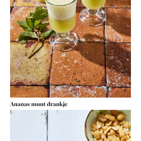
Ananas munt drankje