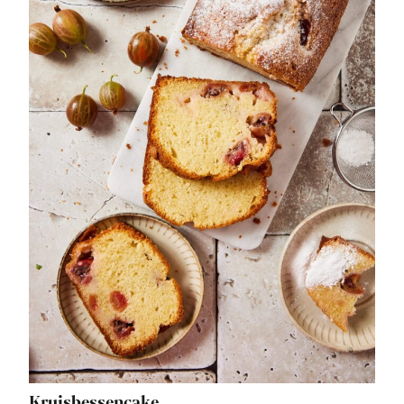
Kruisbessencake