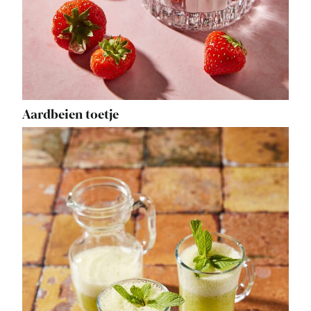
Aardbeien toetje