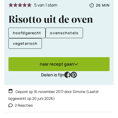
Totale
MINUTE
5
van 1 stem
26
MIN
tijd
Risotto uit de oven
hoofdgerecht
ovenschotels
vegetarisch
naar recept gaan
facebook
pinterest
Delen is fijn
Gepost op
16 november 2017
door
Simone
(Laatst
bijgewerkt op
20 juni 2026
)
2 Reacties