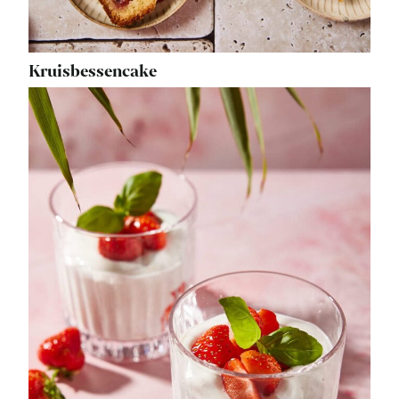
Kruisbessencake