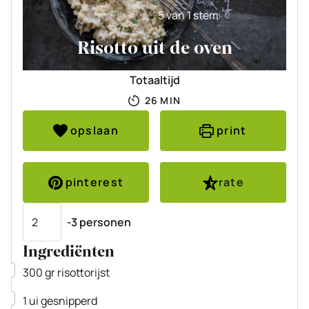
5
van 1 stem
Risotto uit de oven
Totaaltijd
MINUTEN
26
MIN
opslaan
print
pinterest
rate
Porties
-3 personen
Ingrediënten
▢
300
gr
risottorijst
▢
1
ui
gesnipperd