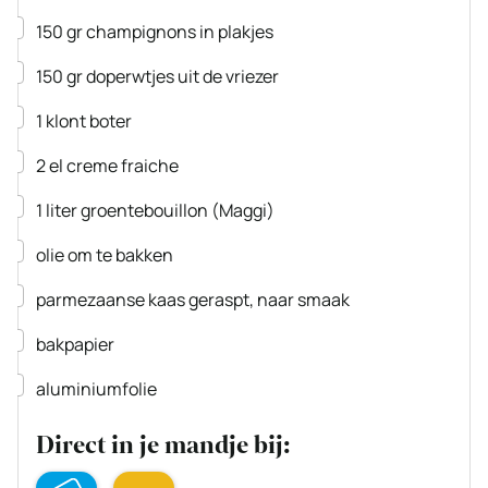
▢
150
gr
champignons
in plakjes
▢
150
gr
doperwtjes
uit de vriezer
▢
1
klont
boter
▢
2
el
creme fraiche
▢
1
liter
groentebouillon
(Maggi)
▢
olie om te bakken
▢
parmezaanse kaas
geraspt, naar smaak
▢
bakpapier
▢
aluminiumfolie
Direct in je mandje bij: