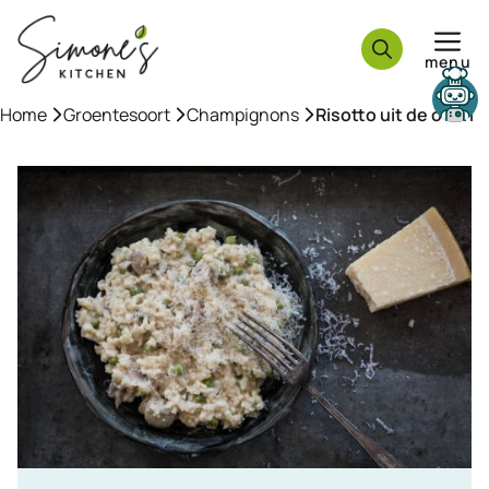
Ga
naar
menu
de
inhoud
Home
»
Groentesoort
»
Champignons
»
Risotto uit de oven