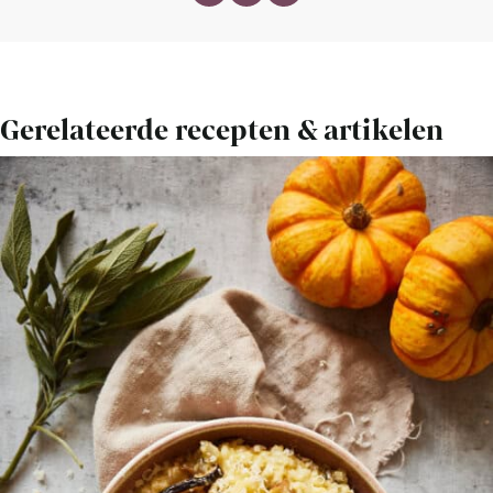
Gerelateerde recepten & artikelen
Bekijk
Risotto
uit
de
slowcooker