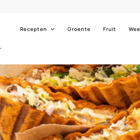
Recepten
Groente
Fruit
Wee
’
Gang
Popula
alle g
ontbijt
bijgerechten
alle f
lunch
hoofdgerechten
zomer
borrelhapjes
desserts
barbe
voorgerechten
drankjes
eenpa
slow c