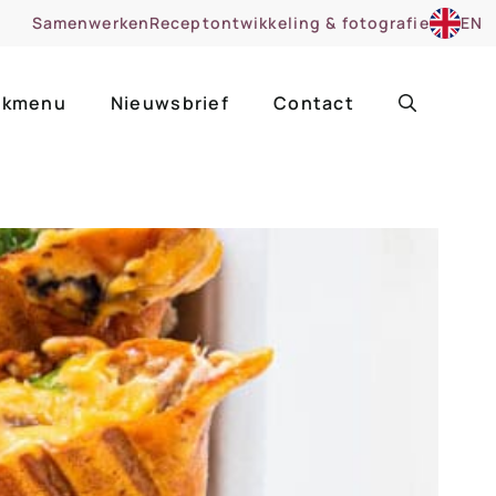
Samenwerken
Receptontwikkeling & fotografie
EN
kmenu
Nieuwsbrief
Contact
ir
Uitgelicht
roentes
ruitsoorten
zoet
cue
nsgerecht
ooker