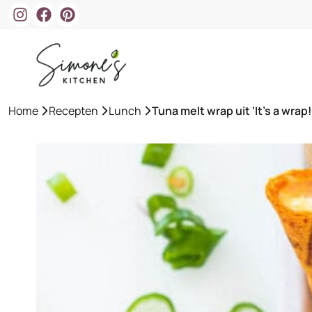
Ga
naar
de
inhoud
Home
»
Recepten
»
Lunch
»
Tuna melt wrap uit ‘It’s a wrap!