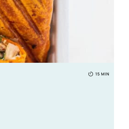
Totale
MINUTEN
15
MIN
tijd