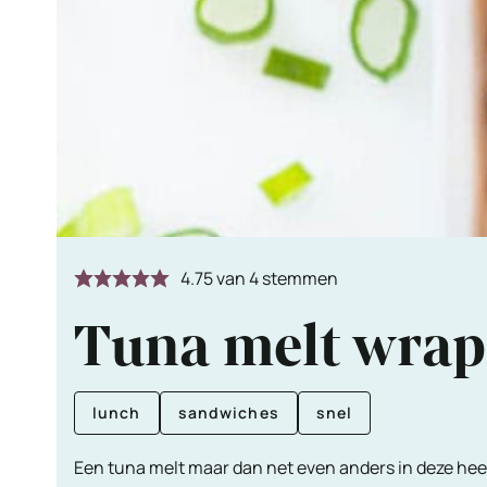
4.75
van
4
stemmen
Tuna melt wrap u
lunch
sandwiches
snel
Een tuna melt maar dan net even anders in deze hee