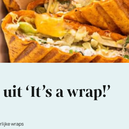
it ‘It’s a wrap!’
rlijke wraps