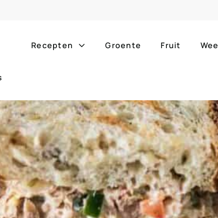
Recepten
Groente
Fruit
Wee
s
Gang
Popula
alle g
ontbijt
bijgerechten
alle f
lunch
hoofdgerechten
zomer
borrelhapjes
desserts
barbe
voorgerechten
drankjes
eenpa
slow c