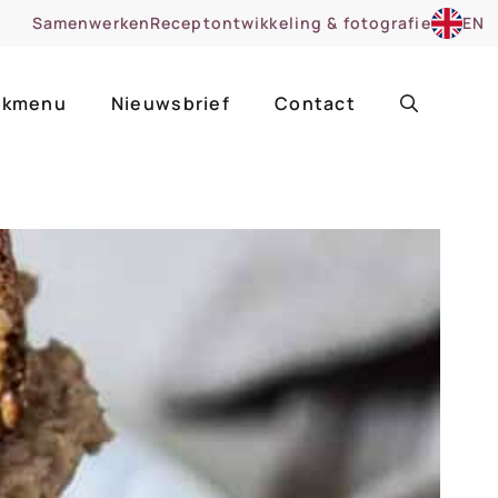
Samenwerken
Receptontwikkeling & fotografie
EN
kmenu
Nieuwsbrief
Contact
ir
Uitgelicht
roentes
ruitsoorten
zoet
cue
nsgerecht
ooker