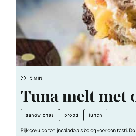
Totale
MINUTEN
15
MIN
tijd
Tuna melt met 
sandwiches
brood
lunch
Rijk gevulde tonijnsalade als beleg voor een tosti. 