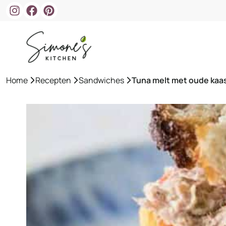
Ga
naar
de
inhoud
Home
»
Recepten
»
Sandwiches
»
Tuna melt met oude kaa