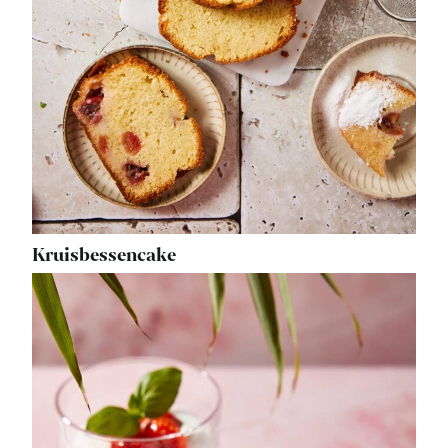
Kruisbessencake