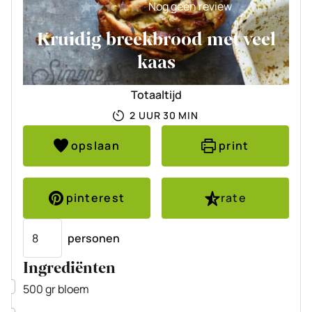
Nog geen review
Kruidig breekbrood met veel
kaas
Totaaltijd
UUR
MINUTEN
2
UUR
30
MIN
opslaan
print
pinterest
rate
Porties
personen
Ingrediënten
▢
500
gr
bloem