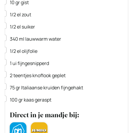
▢
10
gr
gist
▢
1/2
el
zout
▢
1/2
el
suiker
▢
340
ml
lauwwarm water
▢
1/2
el
olijfolie
▢
1
ui
fijngesnipperd
▢
2
teentjes
knoflook
geplet
▢
75
gr
Italiaanse kruiden
fijngehakt
▢
100
gr
kaas
geraspt
Direct in je mandje bij: