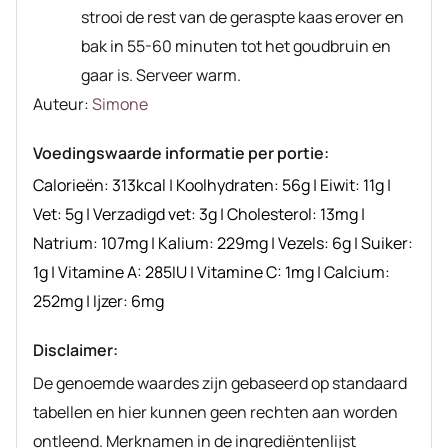
strooi de rest van de geraspte kaas erover en
bak in 55-60 minuten tot het goudbruin en
gaar is. Serveer warm.
Auteur
Auteur:
Simone
recept
Voedingswaarde informatie per portie:
Calorieën:
313
kcal
|
Koolhydraten:
56
g
|
Eiwit:
11
g
|
Vet:
5
g
|
Verzadigd vet:
3
g
|
Cholesterol:
13
mg
|
Natrium:
107
mg
|
Kalium:
229
mg
|
Vezels:
6
g
|
Suiker:
1
g
|
Vitamine A:
285
IU
|
Vitamine C:
1
mg
|
Calcium:
252
mg
|
Ijzer:
6
mg
Disclaimer:
De genoemde waardes zijn gebaseerd op standaard
tabellen en hier kunnen geen rechten aan worden
ontleend. Merknamen in de ingrediëntenlijst