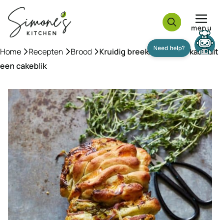
Ga
naar
menu
de
inhoud
Home
»
Recepten
»
Brood
»
Kruidig breekbrood met kaas uit
een cakeblik