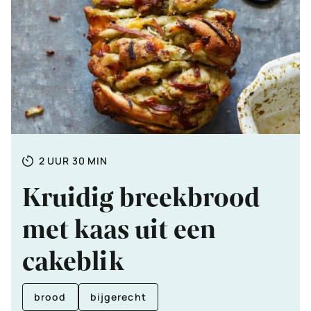
Totale
UUR
MINUTEN
2
UUR
30
MIN
tijd
Kruidig breekbrood
met kaas uit een
cakeblik
brood
bijgerecht