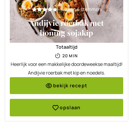
4.8
van
4
stemmen
Andijvie roerbak met
honing/sojakip
Totaaltijd
MINUTEN
20
MIN
Heerlijk voor een makkelijke doordeweekse maaltijd!
Andijvie roerbak met kip en noedels.
bekijk recept
opslaan