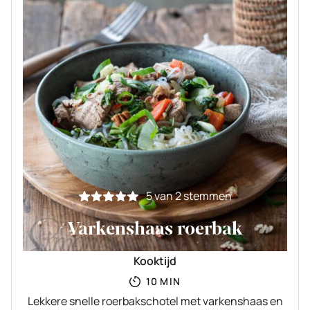
5
van
2
stemmen
Varkenshaas roerbak
Kooktijd
MINUTEN
10
MIN
Lekkere snelle roerbakschotel met varkenshaas en