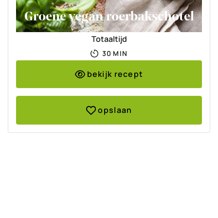
Groene vegan roerbakschotel
Totaaltijd
MINUTEN
30
MIN
bekijk recept
opslaan