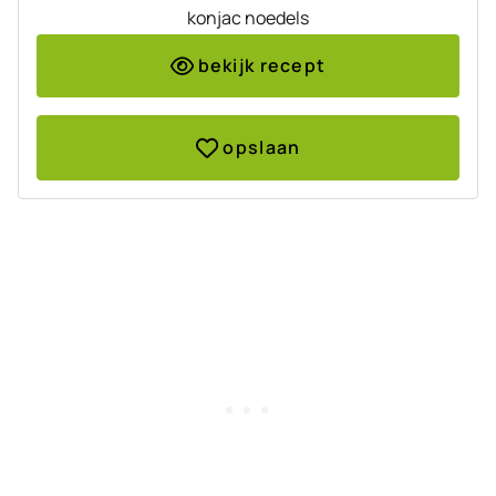
konjac noedels
bekijk recept
opslaan