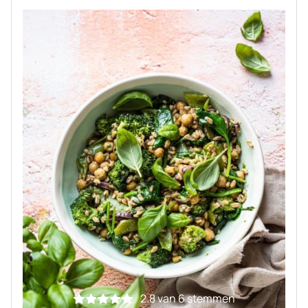
2.8
van
6
stemmen