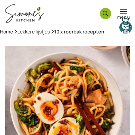
Ga
naar
menu
de
inhoud
Need help?
Home
»
Lekkere lijstjes
»
10 x roerbak recepten