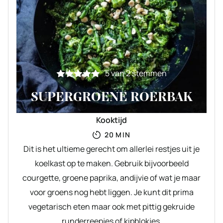
5
van
2
stemmen
SUPERGROENE ROERBAK
Kooktijd
MINUTEN
20
MIN
Dit is het ultieme gerecht om allerlei restjes uit je
koelkast op te maken. Gebruik bijvoorbeeld
courgette, groene paprika, andijvie of wat je maar
voor groens nog hebt liggen. Je kunt dit prima
vegetarisch eten maar ook met pittig gekruide
runderreepjes of kipblokjes.