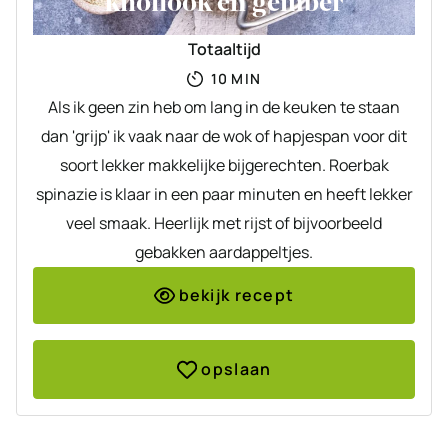
knoflook en gember
Totaaltijd
MINUTEN
10
MIN
Als ik geen zin heb om lang in de keuken te staan
dan 'grijp' ik vaak naar de wok of hapjespan voor dit
soort lekker makkelijke bijgerechten. Roerbak
spinazie is klaar in een paar minuten en heeft lekker
veel smaak. Heerlijk met rijst of bijvoorbeeld
gebakken aardappeltjes.
bekijk recept
opslaan