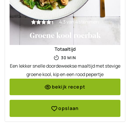
4.3
van
4
stemmen
Groene kool roerbak
Totaaltijd
MINUTEN
30
MIN
Een lekker snelle doordeweekse maaltijd met stevige
groene kool, kip en een rood pepertje
bekijk recept
opslaan