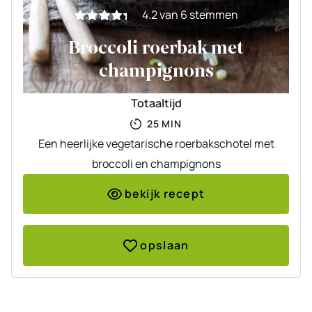
4.2
van
6
stemmen
Broccoli roerbak met
champignons
Totaaltijd
MINUTEN
25
MIN
Een heerlijke vegetarische roerbakschotel met
broccoli en champignons
bekijk recept
opslaan