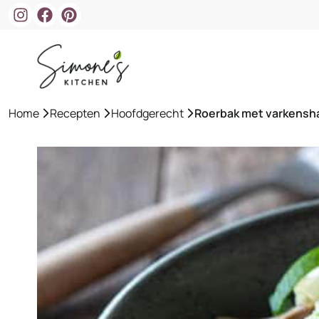
Ga
naar
de
inhoud
Home
»
Recepten
»
Hoofdgerecht
»
Roerbak met varkensh