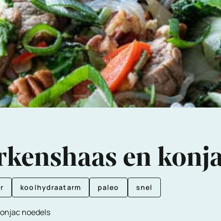
rkenshaas en konj
r
koolhydraatarm
paleo
snel
konjac noedels