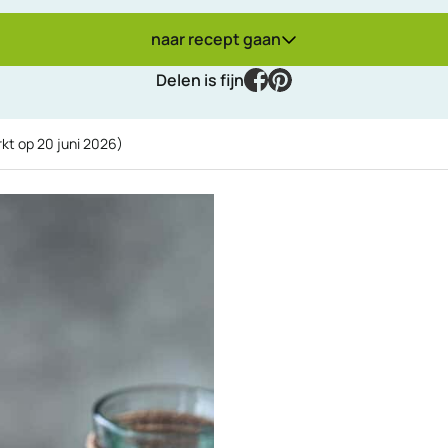
naar recept gaan
facebook
pinterest
Delen is fijn
rkt op
20 juni 2026
)