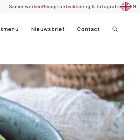
Samenwerken
Receptontwikkeling & fotografie
EN
kmenu
Nieuwsbrief
Contact
ir
Uitgelicht
roentes
ruitsoorten
zoet
cue
nsgerecht
ooker