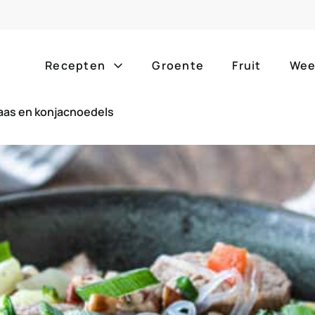
Recepten
Groente
Fruit
Wee
aas en konjacnoedels
Gang
Popula
alle g
ontbijt
bijgerechten
alle f
lunch
hoofdgerechten
zomer
borrelhapjes
desserts
barbe
voorgerechten
drankjes
eenpa
slow c