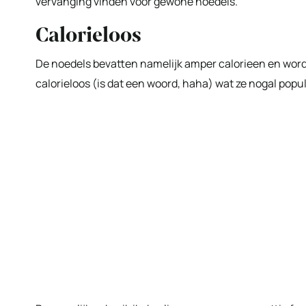
vervanging vinden voor gewone noedels.
Calorieloos
De noedels bevatten namelijk amper calorieen en wor
calorieloos (is dat een woord, haha) wat ze nogal popu