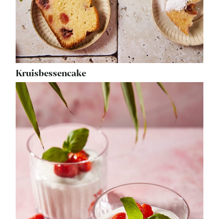
Kruisbessencake