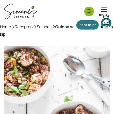
Ga
naar
menu
de
inhoud
Home
»
Recepten
»
Salades
»
Quinoa salade met meloen en
Need help?
kip