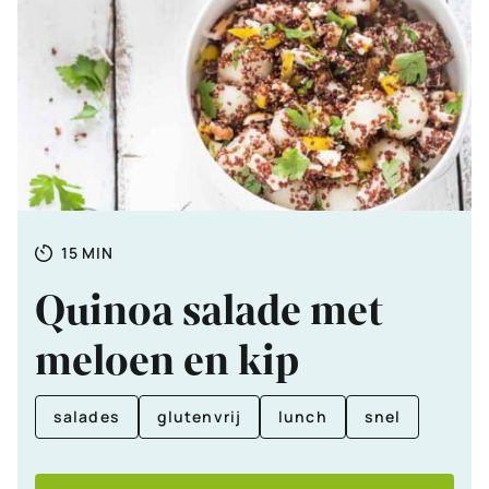
Totale
MINUTEN
15
MIN
tijd
Quinoa salade met
meloen en kip
salades
glutenvrij
lunch
snel