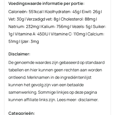
Voedingswaarde informatie per portie:
Calorieën:
551
kcal
|
Koolhydraten:
45
g
|
Eiwit:
26
g
|
Vet:
30
g
|
Verzadigd vet:
8
g
|
Cholesterol:
88
mg
|
Natrium:
232
mg
|
Kalium:
756
mg
|
Vezels:
5
g
|
Suiker:
1
g
|
Vitamine A:
450
IU
|
Vitamine C:
110
mg
|
Calcium:
51
mg
|
Ijzer:
3
mg
Disclaimer:
De genoemde waardes zijn gebaseerd op standaard
tabellen en hier kunnen geen rechten aan worden
ontleend. Merknamen in de ingrediëntenlijst
kunnen het gevolg zijn van een betaalde
samenwerking. Sommige linkjes op deze pagina
kunnen affiliate links zijn. Lees meer: disclaimer.
Categorieën: