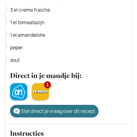
▢
3
el
creme fraiche
▢
1
el
tomaatazijn
▢
1
el
amandelolie
▢
peper
▢
zout
Direct in je mandje bij:
1
Stel direct je vraag over dit recept
Instructies