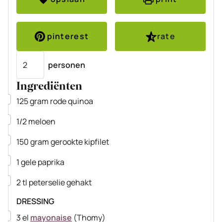
pinterest
rate
Porties
personen
Ingrediënten
▢
125
gram
rode quinoa
▢
1/2
meloen
▢
150
gram
gerookte kipfilet
▢
1
gele paprika
▢
2
tl
peterselie
gehakt
DRESSING
▢
3
el
mayonaise
(Thomy)