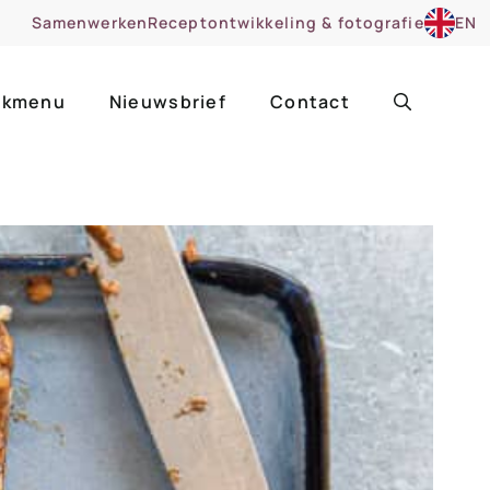
Samenwerken
Receptontwikkeling & fotografie
EN
kmenu
Nieuwsbrief
Contact
ir
Uitgelicht
roentes
ruitsoorten
zoet
cue
nsgerecht
ooker