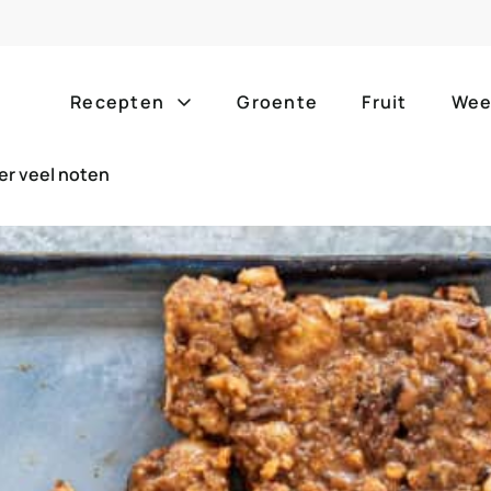
Recepten
Groente
Fruit
Wee
er veel noten
Gang
Popula
alle g
ontbijt
bijgerechten
alle f
lunch
hoofdgerechten
zomer
borrelhapjes
desserts
barbe
voorgerechten
drankjes
eenpa
slow c