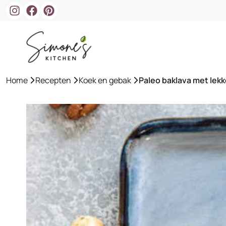
Ga
naar
de
inhoud
Home
»
Recepten
»
Koek en gebak
»
Paleo baklava met lekk