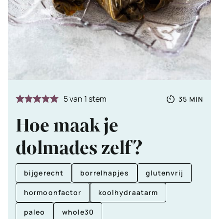
Totale
MINUTE
5
van 1 stem
35
MIN
tijd
Hoe maak je
dolmades zelf?
bijgerecht
borrelhapjes
glutenvrij
hormoonfactor
koolhydraatarm
paleo
whole30