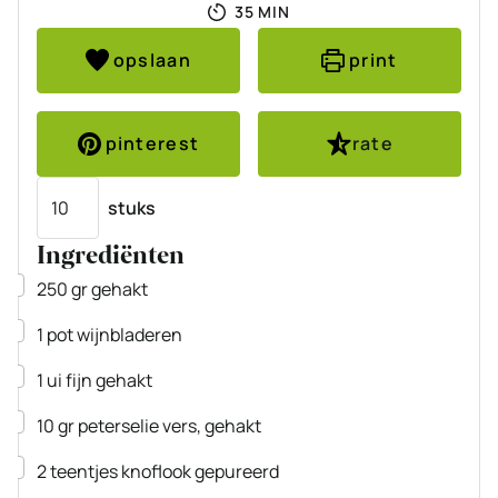
MINUTEN
35
MIN
opslaan
print
pinterest
rate
Porties
stuks
Ingrediënten
▢
250
gr
gehakt
▢
1
pot
wijnbladeren
▢
1
ui
fijn gehakt
▢
10
gr
peterselie
vers, gehakt
▢
2
teentjes
knoflook
gepureerd