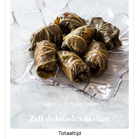
5
van 1 stem
Zelf dolmades maken
Totaaltijd