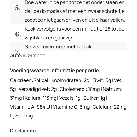
Doe water in de pan tot ze net onder staan en
dek de dolmades af met een zwaar schoteltje
zodat ze niet gaan drijven en uit elkaar vallen.
Kook vervolgens voor een minuut of 25 tot de
wijnbladeren gaar zijn.
Serveer eventueel met tzatziki
Auteur
Auteur:
Simone
recept
Voedingswaarde informatie per portie:
Calorieën:
74
kcal
|
Koolhydraten:
2
g
|
Eiwit:
5
g
|
Vet:
5
g
|
Verzadigd vet:
2
g
|
Cholesterol:
18
mg
|
Natrium:
31
mg
|
Kalium:
113
mg
|
Vezels:
1
g
|
Suiker:
1
g
|
Vitamine A:
984
IU
|
Vitamine C:
3
mg
|
Calcium:
22
mg
|
Ijzer:
1
mg
Disclaimer: