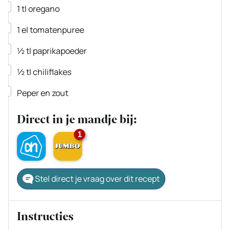
▢
1
tl
oregano
▢
1
el
tomatenpuree
▢
½
tl
paprikapoeder
▢
½
tl
chiliflakes
▢
Peper en zout
Direct in je mandje bij:
1
Stel direct je vraag over dit recept
Instructies