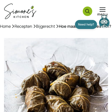
Ga
naar
menu
de
inhoud
Home
»
Recepten
»
Bijgerecht
»
Hoe maak je dolmades zelf?