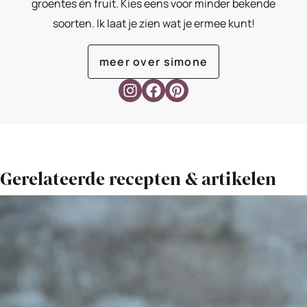
groentes én fruit. Kies eens voor minder bekende
soorten. Ik laat je zien wat je ermee kunt!
meer over simone
Gerelateerde recepten & artikelen
Bekijk
Hoe
maak
je
zelf
rode