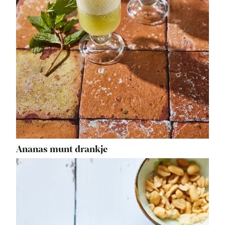
Ananas munt drankje