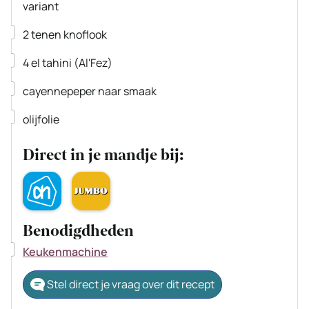
variant
▢
2
tenen knoflook
▢
4
el
tahini
(Al'Fez)
▢
cayennepeper
naar smaak
▢
olijfolie
Direct in je mandje bij:
Benodigdheden
▢
Keukenmachine
Stel direct je vraag over dit recept