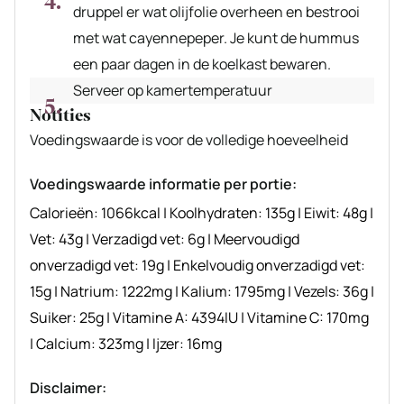
druppel er wat olijfolie overheen en bestrooi
met wat cayennepeper. Je kunt de hummus
een paar dagen in de koelkast bewaren.
Serveer op kamertemperatuur
Notities
Voedingswaarde is voor de volledige hoeveelheid
Voedingswaarde informatie per portie:
Calorieën:
1066
kcal
|
Koolhydraten:
135
g
|
Eiwit:
48
g
|
Vet:
43
g
|
Verzadigd vet:
6
g
|
Meervoudigd
onverzadigd vet:
19
g
|
Enkelvoudig onverzadigd vet:
15
g
|
Natrium:
1222
mg
|
Kalium:
1795
mg
|
Vezels:
36
g
|
Suiker:
25
g
|
Vitamine A:
4394
IU
|
Vitamine C:
170
mg
|
Calcium:
323
mg
|
Ijzer:
16
mg
Disclaimer: