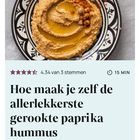
Totale
MINUTE
4.34
van
3
stemmen
15
MIN
tijd
Hoe maak je zelf de
allerlekkerste
gerookte paprika
hummus