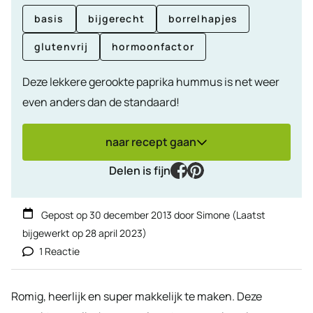
basis
bijgerecht
borrelhapjes
glutenvrij
hormoonfactor
Deze lekkere gerookte paprika hummus is net weer
even anders dan de standaard!
naar recept gaan
facebook
pinterest
Delen is fijn
Gepost op
30 december 2013
door
Simone
(Laatst
bijgewerkt op
28 april 2023
)
1 Reactie
Romig, heerlijk en super makkelijk te maken. Deze