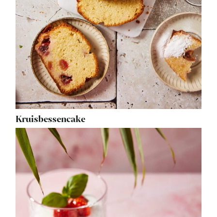
Kruisbessencake