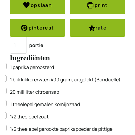
opslaan
print
pinterest
rate
Porties
portie
Ingrediënten
▢
1
paprika
geroosterd
▢
1
blik
kikkererwten
400 gram, uitgelekt
(Bonduelle)
▢
20
milliliter
citroensap
▢
1
theelepel
gemalen komijnzaad
▢
1/2
theelepel
zout
▢
1/2
theelepel
gerookte paprikapoeder
de pittige