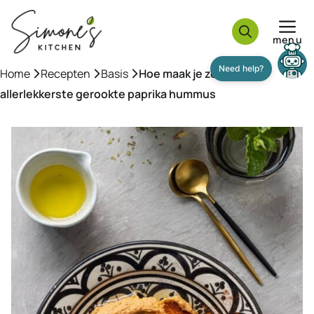
Ga
naar
menu
de
inhoud
Need help?
Home
»
Recepten
»
Basis
»
Hoe maak je zelf de
allerlekkerste gerookte paprika hummus