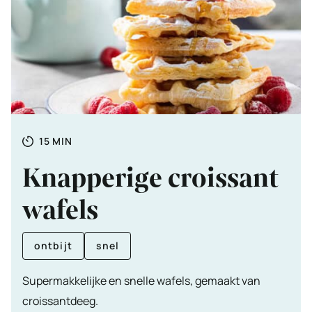
Totale
MINUTEN
15
MIN
tijd
Knapperige croissant
wafels
ontbijt
snel
Supermakkelijke en snelle wafels, gemaakt van
croissantdeeg.