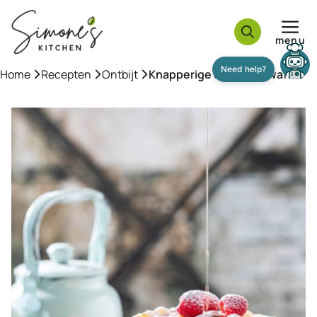
Ga
naar
menu
de
inhoud
Home
»
Recepten
»
Ontbijt
»
Knapperige croissant wafels
Need help?