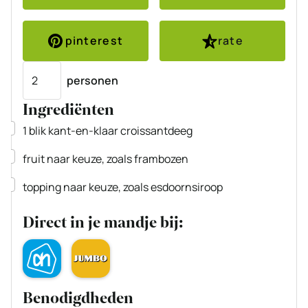
pinterest
rate
Porties
personen
Ingrediënten
▢
1
blik
kant-en-klaar croissantdeeg
▢
fruit naar keuze, zoals frambozen
▢
topping naar keuze, zoals esdoornsiroop
Direct in je mandje bij:
Benodigdheden