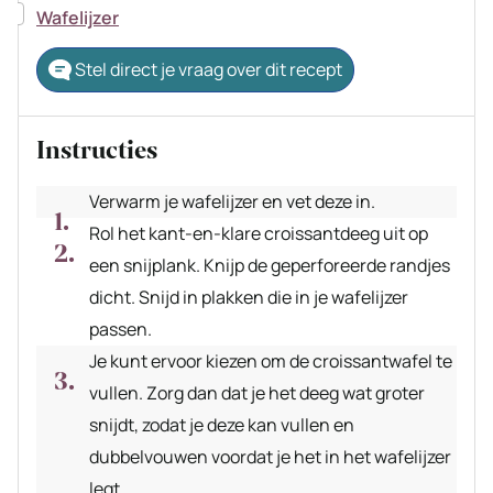
▢
Wafelijzer
Stel direct je vraag over dit recept
Instructies
Verwarm je wafelijzer en vet deze in.
Rol het kant-en-klare croissantdeeg uit op
een snijplank. Knijp de geperforeerde randjes
dicht. Snijd in plakken die in je wafelijzer
passen.
Je kunt ervoor kiezen om de croissantwafel te
vullen. Zorg dan dat je het deeg wat groter
snijdt, zodat je deze kan vullen en
dubbelvouwen voordat je het in het wafelijzer
legt.