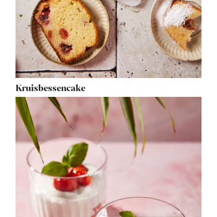
Kruisbessencake