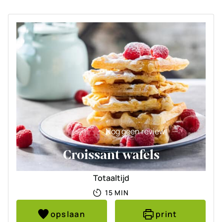
Nog geen review
Croissant wafels
Totaaltijd
MINUTEN
15
MIN
opslaan
print