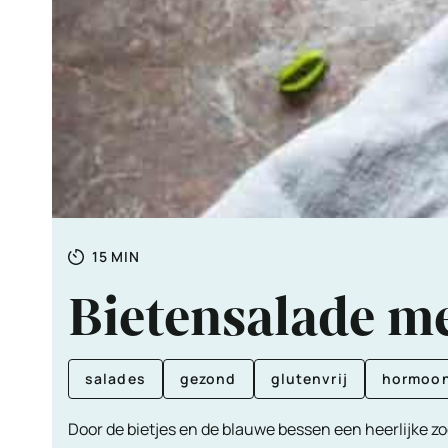
Totale
MINUTEN
15
MIN
tijd
Bietensalade m
salades
gezond
glutenvrij
hormoon
Door de bietjes en de blauwe bessen een heerlijke z