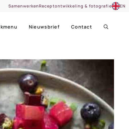
Samenwerken
Receptontwikkeling & fotografie
EN
kmenu
Nieuwsbrief
Contact
ir
Uitgelicht
roentes
ruitsoorten
zoet
cue
nsgerecht
ooker