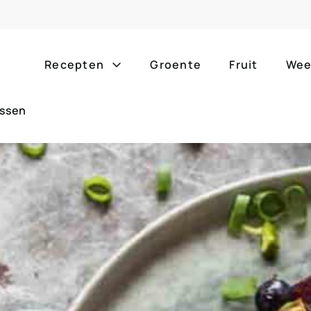
Recepten
Groente
Fruit
Wee
essen
Gang
Popula
alle g
ontbijt
bijgerechten
alle f
lunch
hoofdgerechten
zomer
borrelhapjes
desserts
barbe
voorgerechten
drankjes
eenpa
slow c