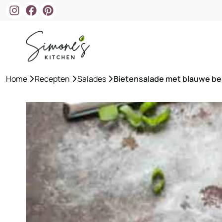
Ga
naar
de
inhoud
Home
»
Recepten
»
Salades
»
Bietensalade met blauwe b