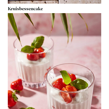
Kruisbessencake