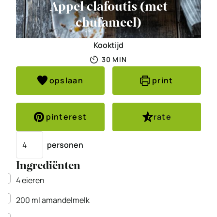
Appel clafoutis (met
chufameel)
Kooktijd
MINUTEN
30
MIN
opslaan
print
pinterest
rate
Porties
personen
Ingrediënten
▢
4
eieren
▢
200
ml
amandelmelk