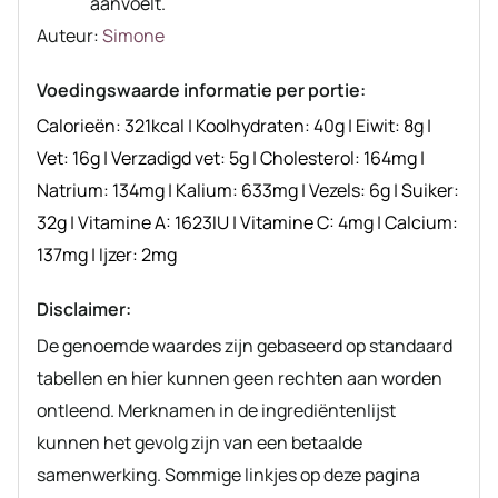
aanvoelt.
Auteur
Auteur:
Simone
recept
Voedingswaarde informatie per portie:
Calorieën:
321
kcal
|
Koolhydraten:
40
g
|
Eiwit:
8
g
|
Vet:
16
g
|
Verzadigd vet:
5
g
|
Cholesterol:
164
mg
|
Natrium:
134
mg
|
Kalium:
633
mg
|
Vezels:
6
g
|
Suiker:
32
g
|
Vitamine A:
1623
IU
|
Vitamine C:
4
mg
|
Calcium:
137
mg
|
Ijzer:
2
mg
Disclaimer:
De genoemde waardes zijn gebaseerd op standaard
tabellen en hier kunnen geen rechten aan worden
ontleend. Merknamen in de ingrediëntenlijst
kunnen het gevolg zijn van een betaalde
samenwerking. Sommige linkjes op deze pagina