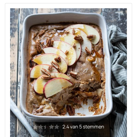
2.4
van
5
stemmen