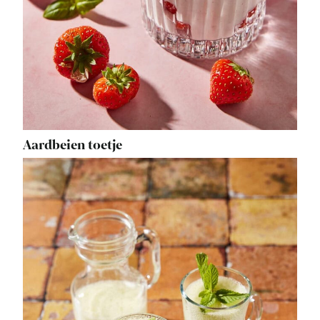
Aardbeien toetje