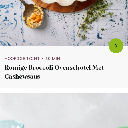
HOOFDGERECHT
• 40 MIN
Romige Broccoli Ovenschotel Met
Cashewsaus
Bekijk
Traybake
met
pittige