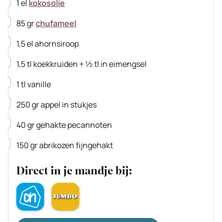
▢
1
el
kokosolie
▢
85
gr
chufameel
▢
1,5
el
ahornsiroop
▢
1,5
tl
koekkruiden + ½ tl in eimengsel
▢
1
tl
vanille
▢
250
gr
appel
in stukjes
▢
40
gr
gehakte pecannoten
▢
150
gr
abrikozen fijngehakt
Direct in je mandje bij: