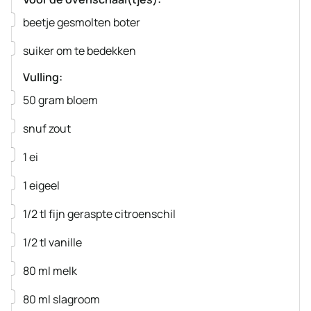
▢
beetje gesmolten boter
▢
suiker om te bedekken
Vulling:
▢
50
gram
bloem
▢
snuf zout
▢
1
ei
▢
1
eigeel
▢
1/2
tl
fijn geraspte citroenschil
▢
1/2
tl
vanille
▢
80
ml
melk
▢
80
ml
slagroom