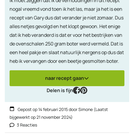
Ik moet zeggen dat ik de verhoudingen in dit recept
nogal vreemd vond toen ik het las, maar ja het is een
recept van Gary dus dat verander je niet zomaar. Dus
alles netjes gevolgd en het klopt gewoon. Het enige
dat ik heb veranderd is dat er voor het bestrijken van
de ovenschalen 250 gram boter werd vermeld. Dat is
een heel pakje en slaat natuurlijk nergens op dus dat
heb ik vervangen door een beetje gesmolten boter.
naar recept gaan
facebook
pinterest
Delen is fijn
Gepost op
14 februari 2015
door
Simone
(Laatst
bijgewerkt op
21 november 2024
)
3 Reacties