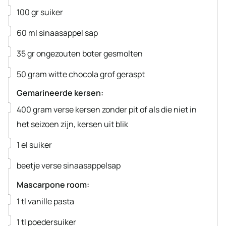
▢
100
gr
suiker
▢
60
ml
sinaasappel sap
▢
35
gr
ongezouten boter
gesmolten
▢
50
gram
witte chocola
grof geraspt
Gemarineerde kersen:
▢
400
gram
verse kersen zonder pit
of als die niet in
het seizoen zijn, kersen uit blik
▢
1
el
suiker
▢
beetje verse sinaasappelsap
Mascarpone room:
▢
1
tl
vanille pasta
▢
1
tl
poedersuiker