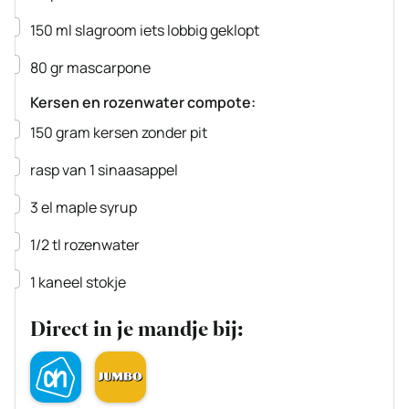
▢
150
ml
slagroom
iets lobbig geklopt
▢
80
gr
mascarpone
Kersen en rozenwater compote:
▢
150
gram
kersen zonder pit
▢
rasp van 1 sinaasappel
▢
3
el
maple syrup
▢
1/2
tl
rozenwater
▢
1
kaneel stokje
Direct in je mandje bij: