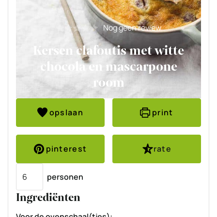
Nog geen review
Kersen clafoutis met witte
chocola en mascarpone
room
opslaan
print
pinterest
rate
Porties
personen
Ingrediënten
Voor de ovenschaal(tjes):