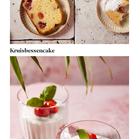
Kruisbessencake