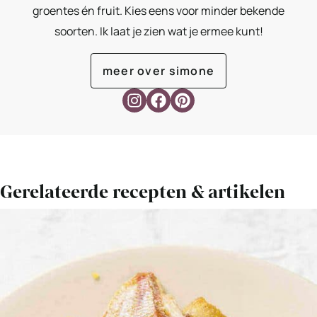
groentes én fruit. Kies eens voor minder bekende
soorten. Ik laat je zien wat je ermee kunt!
meer over simone
Gerelateerde recepten & artikelen
Bekijk
Pressuretest:
vis
a
la