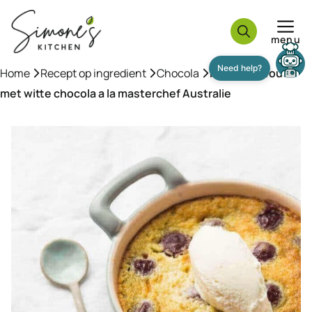
Ga
naar
menu
de
inhoud
Need help?
Home
»
Recept op ingredient
»
Chocola
»
Kersen clafoutis
met witte chocola a la masterchef Australie