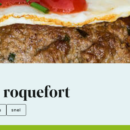
roquefort
s
snel