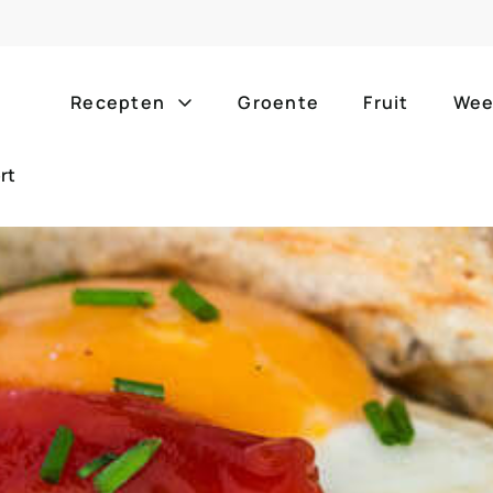
Recepten
Groente
Fruit
Wee
rt
Gang
Popula
alle g
ontbijt
bijgerechten
alle f
lunch
hoofdgerechten
zomer
borrelhapjes
desserts
barbe
voorgerechten
drankjes
eenpa
slow c