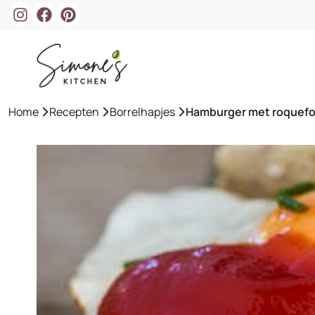
Ga
naar
de
inhoud
Home
»
Recepten
»
Borrelhapjes
»
Hamburger met roquefo