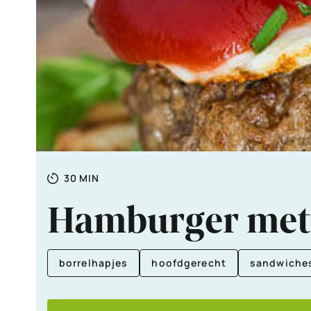
Totale
MINUTEN
30
MIN
tijd
Hamburger met 
borrelhapjes
hoofdgerecht
sandwiche