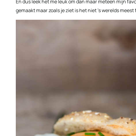
En dus leek het me leuk om dan maar meteen mijn fav
gemaakt maar zoals je ziet is het niet ’s werelds mees