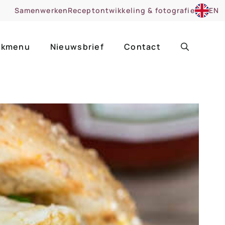
Samenwerken
Receptontwikkeling & fotografie
EN
kmenu
Nieuwsbrief
Contact
ir
Uitgelicht
roentes
ruitsoorten
zoet
cue
nsgerecht
ooker