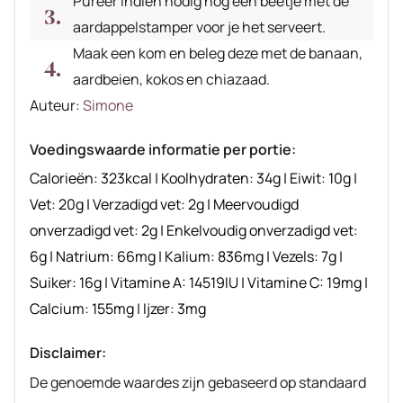
Pureer indien nodig nog een beetje met de
aardappelstamper voor je het serveert.
Maak een kom en beleg deze met de banaan,
aardbeien, kokos en chiazaad.
Auteur
Auteur:
Simone
recept
Voedingswaarde informatie per portie:
Calorieën:
323
kcal
|
Koolhydraten:
34
g
|
Eiwit:
10
g
|
Vet:
20
g
|
Verzadigd vet:
2
g
|
Meervoudigd
onverzadigd vet:
2
g
|
Enkelvoudig onverzadigd vet:
6
g
|
Natrium:
66
mg
|
Kalium:
836
mg
|
Vezels:
7
g
|
Suiker:
16
g
|
Vitamine A:
14519
IU
|
Vitamine C:
19
mg
|
Calcium:
155
mg
|
Ijzer:
3
mg
Disclaimer:
De genoemde waardes zijn gebaseerd op standaard