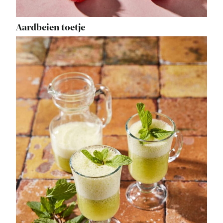
Aardbeien toetje