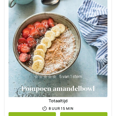
5
van 1 stem
Pompoen amandelbowl
Totaaltijd
UUR
MINUTEN
8
UUR
15
MIN