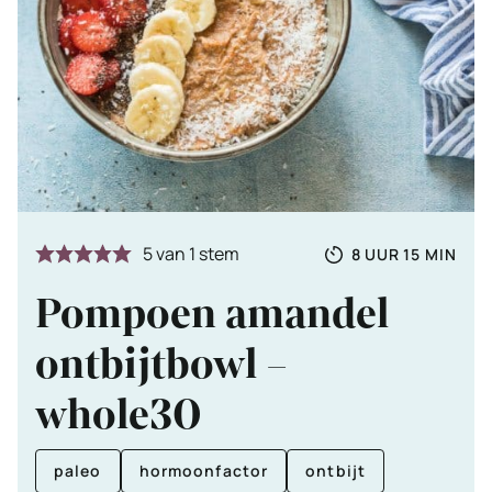
Totale
UUR
MINUTE
5
van 1 stem
8
UUR
15
MIN
tijd
Pompoen amandel
ontbijtbowl –
whole30
paleo
hormoonfactor
ontbijt