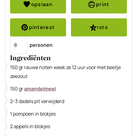
opslaan
print
pinterest
rate
Porties
personen
Ingrediënten
▢
150
gr
rauwe noten
week ze 12 uur voor met beetje
zeezout
▢
150
gr
amandelmeel
▢
2-3
dadels
pit verwijderd
▢
1
pompoen
in blokjes
▢
2
appels
in blokjes