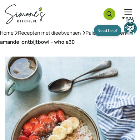
Ga
naar
menu
de
inhoud
Home
»
Recepten met dieetwensen
»
Paleo
»
Pompoen
amandel ontbijtbowl – whole30