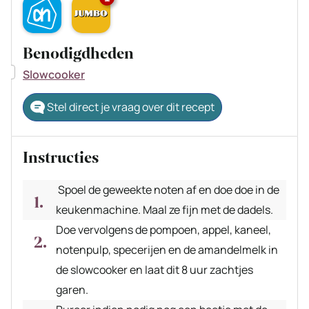
Benodigdheden
▢
Slowcooker
Stel direct je vraag over dit recept
Instructies
Spoel de geweekte noten af en doe doe in de
keukenmachine. Maal ze fijn met de dadels.
Doe vervolgens de pompoen, appel, kaneel,
notenpulp, specerijen en de amandelmelk in
de slowcooker en laat dit 8 uur zachtjes
garen.