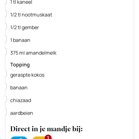
▢
1
tl
kaneel
▢
1/2
tl
nootmuskaat
▢
1/2
tl
gember
▢
1
banaan
▢
375
ml
amandelmelk
Topping
▢
geraspte kokos
▢
banaan
▢
chiazaad
▢
aardbeien
Direct in je mandje bij:
1