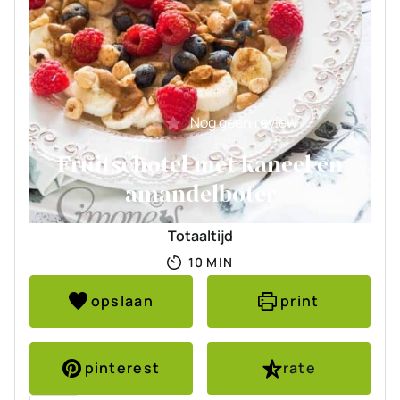
Nog geen review
Fruitschotel met kaneel en
amandelboter
Totaaltijd
MINUTEN
10
MIN
opslaan
print
pinterest
rate