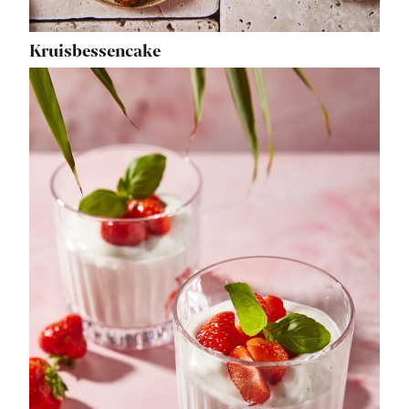
Kruisbessencake