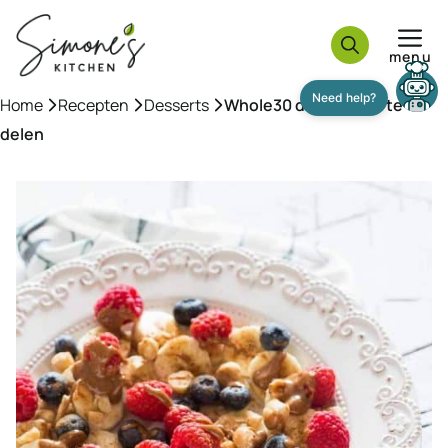
Ga
naar
menu
de
inhoud
Home
»
Recepten
»
Desserts
»
Whole30 dessert om te
delen