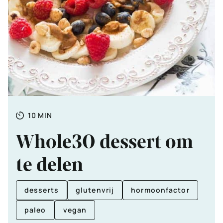
Totale
MINUTEN
10
MIN
tijd
Whole30 dessert om
te delen
desserts
glutenvrij
hormoonfactor
paleo
vegan