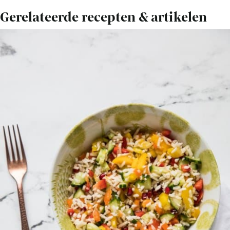
Gerelateerde recepten & artikelen
Bekijk
Whole30:
Makkelijke
bloemkool
en
mangosalade