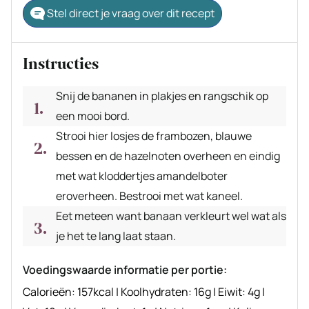
Stel direct je vraag over dit recept
Instructies
Snij de bananen in plakjes en rangschik op
een mooi bord.
Strooi hier losjes de frambozen, blauwe
bessen en de hazelnoten overheen en eindig
met wat kloddertjes amandelboter
eroverheen. Bestrooi met wat kaneel.
Eet meteen want banaan verkleurt wel wat als
je het te lang laat staan.
Voedingswaarde informatie per portie:
Calorieën:
157
kcal
|
Koolhydraten:
16
g
|
Eiwit:
4
g
|