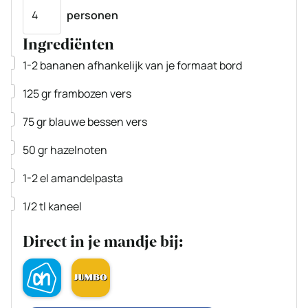
Porties
personen
Ingrediënten
▢
1-2
bananen
afhankelijk van je formaat bord
▢
125
gr
frambozen
vers
▢
75
gr
blauwe bessen
vers
▢
50
gr
hazelnoten
▢
1-2
el
amandelpasta
▢
1/2
tl
kaneel
Direct in je mandje bij: