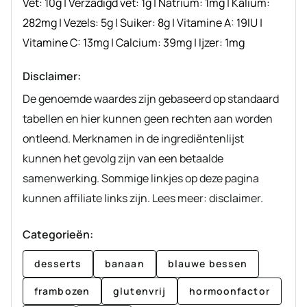
Vet:
10
g
|
Verzadigd vet:
1
g
|
Natrium:
1
mg
|
Kalium:
282
mg
|
Vezels:
5
g
|
Suiker:
8
g
|
Vitamine A:
19
IU
|
Vitamine C:
13
mg
|
Calcium:
39
mg
|
Ijzer:
1
mg
Disclaimer:
De genoemde waardes zijn gebaseerd op standaard
tabellen en hier kunnen geen rechten aan worden
ontleend. Merknamen in de ingrediëntenlijst
kunnen het gevolg zijn van een betaalde
samenwerking. Sommige linkjes op deze pagina
kunnen affiliate links zijn. Lees meer: disclaimer.
Categorieën:
desserts
banaan
blauwe bessen
frambozen
glutenvrij
hormoonfactor