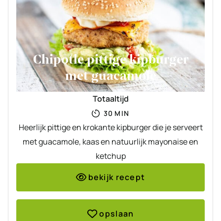
Chipotle pittige kipburger
met guacamole
Totaaltijd
MINUTEN
30
MIN
Heerlijk pittige en krokante kipburger die je serveert
met guacamole, kaas en natuurlijk mayonaise en
ketchup
bekijk recept
opslaan