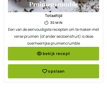
Pruimencrumble
Totaaltijd
MINUTEN
30
MIN
Een van de eenvoudigste recepten om te maken met
verse pruimen (of ander seizoensfruit) is deze
overheerlijke pruimencrumble
bekijk recept
opslaan