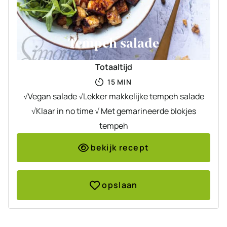
Tempeh salade
Totaaltijd
MINUTEN
15
MIN
√Vegan salade √Lekker makkelijke tempeh salade
√Klaar in no time √ Met gemarineerde blokjes
tempeh
bekijk recept
opslaan