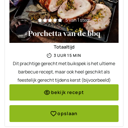
5
van 1 stem
Porchetta van de bbq
Totaaltijd
UUR
MINUTEN
3
UUR
15
MIN
Dit prachtige gerecht met buikspek is het ultieme
barbecue recept, maar ook heel geschikt als
feestelijk gerecht tijdens kerst (bijvoorbeeld)
bekijk recept
opslaan