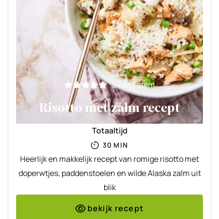
5
van 1 stem
Risotto met zalm recept
Totaaltijd
MINUTEN
30
MIN
Heerlijk en makkelijk recept van romige risotto met
doperwtjes, paddenstoelen en wilde Alaska zalm uit
blik
bekijk recept