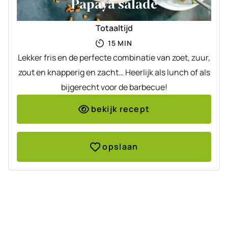
Papaya salade
Totaaltijd
MINUTEN
15
MIN
Lekker fris en de perfecte combinatie van zoet, zuur,
zout en knapperig en zacht… Heerlijk als lunch of als
bijgerecht voor de barbecue!
bekijk recept
opslaan