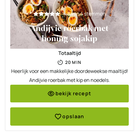
4.8
van
4
stemmen
Andijvie roerbak met
honing/sojakip
Totaaltijd
MINUTEN
20
MIN
Heerlijk voor een makkelijke doordeweekse maaltijd!
Andijvie roerbak met kip en noedels.
bekijk recept
opslaan