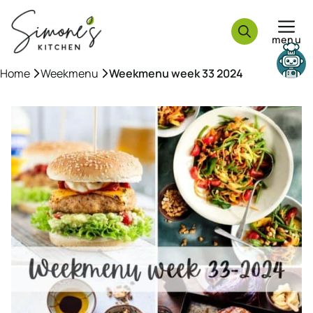
Ga
naar
menu
de
inhoud
Need help?
Home
»
Weekmenu
»
Weekmenu week 33 2024