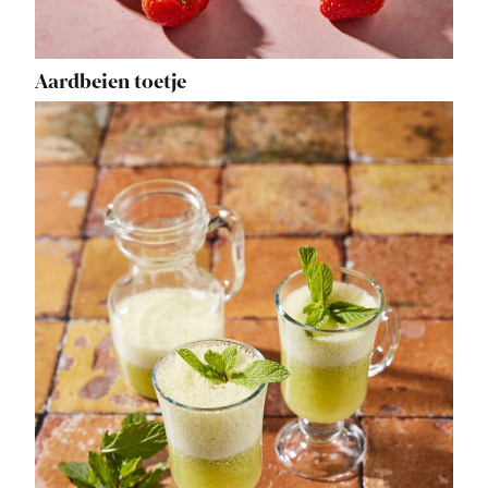
Aardbeien toetje