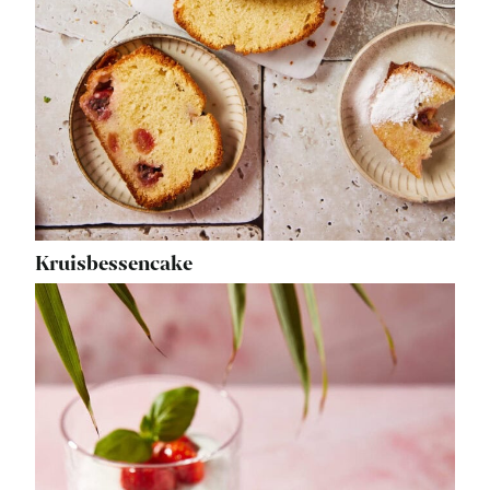
Kruisbessencake