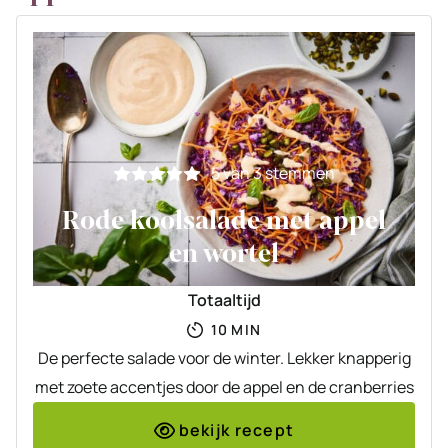
5
van
3
stemmen
Rode koolsalade met appel
en wortel
Totaaltijd
MINUTEN
10
MIN
De perfecte salade voor de winter. Lekker knapperig
met zoete accentjes door de appel en de cranberries
bekijk recept