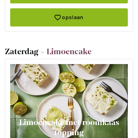
opslaan
Zaterdag –
Limoencake
Limoencake met roomkaas
topping