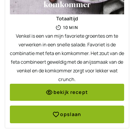
komkommer
Totaaltijd
MINUTEN
10
MIN
Venkel is een van mijn favoriete groentes om te
verwerken in een snelle salade. Favoriet is de
combinatie met feta en komkommer. Het zout van de
feta combineert geweldig met de anijssmaak van de
venkel en de komkommer zorgt voor lekker wat
crunch.
bekijk recept
opslaan