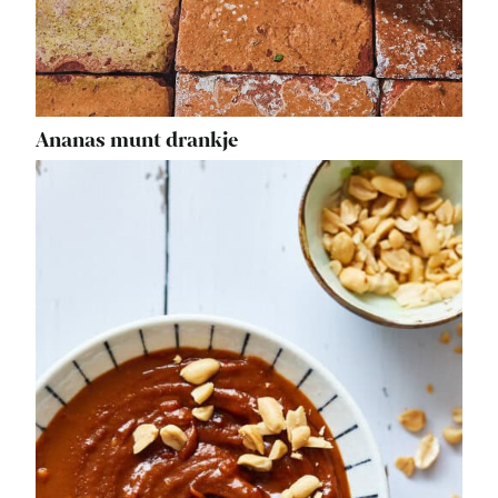
Ananas munt drankje