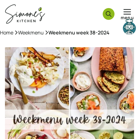
Ga
naar
menu
de
inhoud
Need help?
Home
»
Weekmenu
»
Weekmenu week 38-2024