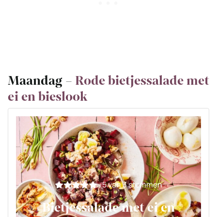
Maandag –
Rode bietjessalade met
ei en bieslook
5
van
3
stemmen
Bietjessalade met ei en