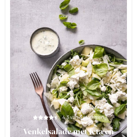
4.3
van
3
stemmen
Venkelsalade met feta en