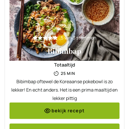
5
van
3
stemmen
Bibimbap
Totaaltijd
MINUTEN
25
MIN
Bibimbap oftewel de Koreaanse pokebowl is zo
lekker! En echt anders. Het is een prima maaltijd en
lekker pittig
bekijk recept