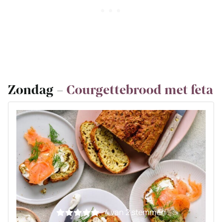
Zondag –
Courgettebrood met feta
4
van
2
stemmen