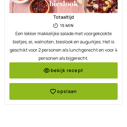
bieslook
Totaaltijd
MINUTEN
15
MIN
Een lekker makkelijke salade met voorgekookte
bietjes, ei, walnoten, bieslook en augurkjes. Het is
geschikt voor 2 personen als lunchgerecht en voor 4
personen als bijgerecht.
bekijk recept
opslaan