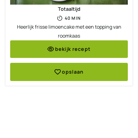
Totaaltijd
MINUTEN
40
MIN
Heerlijk frisse limoencake met een topping van
roomkaas
bekijk recept
opslaan