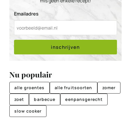
mis geen enkele recept!
Emailadres
inschrijven
Nu populair
alle groentes
alle fruitsoorten
zomer
zoet
barbecue
eenpansgerecht
slow cooker