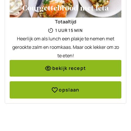
Courgettebrood met feta
Totaaltijd
UUR
MINUTEN
1
UUR
15
MIN
Heerlijk om als lunch een plakje te nemen met
gerookte zalm en roomkaas. Maar ook lekker om zo
te eten!
bekijk recept
opslaan