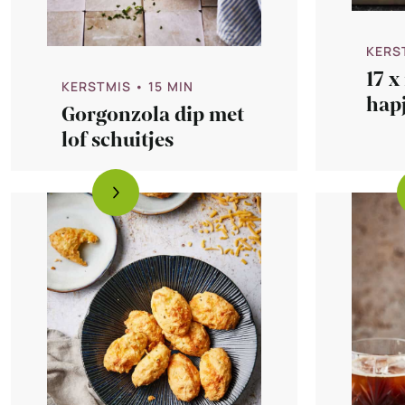
KERS
17 x
KERSTMIS
• 15 MIN
hapj
Gorgonzola dip met
lof schuitjes