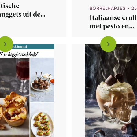
tische
BORRELHAPJES
• 2
uggets uit de
Italiaanse cruf
ryer
met pesto en
zongedroogde
tomaatjes