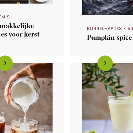
TMIS
 makkelijke
BORRELHAPJES
• 4
es voor kerst
Pumpkin spice 