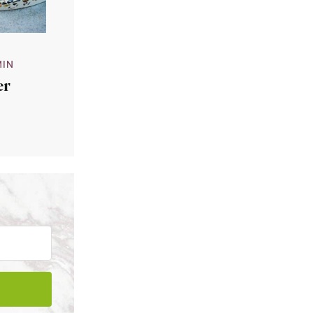
MIN
er