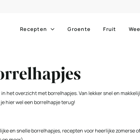
Recepten
Groente
Fruit
Wee
Gang
Popula
orrelhapjes
alle g
ontbijt
bijgerechten
alle f
lunch
hoofdgerechten
er in het overzicht met borrelhapjes. Van lekker snel en makkelij
zomer
je hier wel een borrelhapje terug!
borrelhapjes
desserts
barbe
voorgerechten
drankjes
eenpa
jke en snelle borrelhapjes, recepten voor heerlijke zomerse o
ls en meer)
slow c