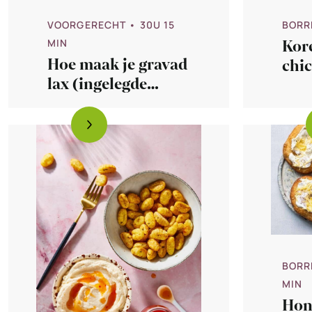
VOORGERECHT
• 30U 15
BORR
MIN
Kore
Hoe maak je gravad
chi
lax (ingelegde
zalm) met biet
BORR
MIN
Hon