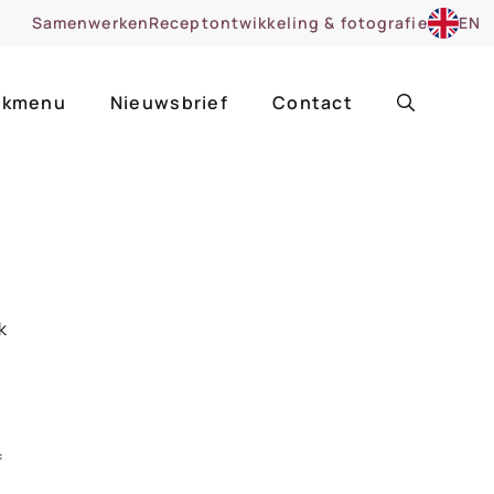
Samenwerken
Receptontwikkeling & fotografie
EN
kmenu
Nieuwsbrief
Contact
ir
Uitgelicht
roentes
ruitsoorten
k
zoet
cue
nsgerecht
f
ooker