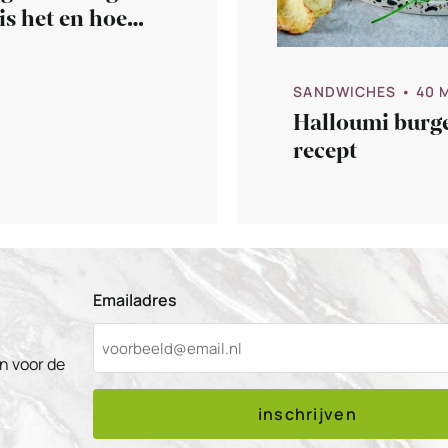
is het en hoe
 je het?
SANDWICHES
• 40 
Halloumi burg
recept
Emailadres
n voor de
inschrijven