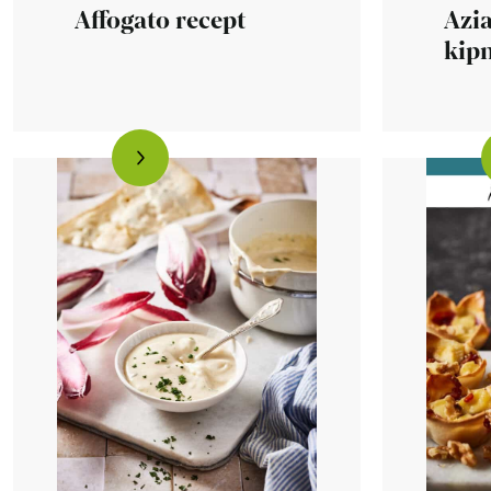
Affogato recept
Azia
kipn
airf