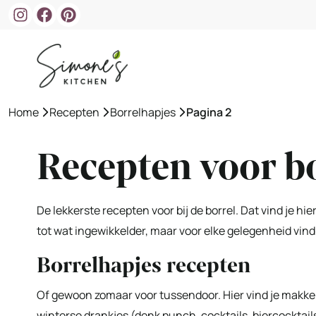
Ga
naar
de
inhoud
Home
»
Recepten
»
Borrelhapjes
»
Pagina 2
Recepten voor b
De lekkerste recepten voor bij de borrel. Dat vind je hi
tot wat ingewikkelder, maar voor elke gelegenheid vind 
Borrelhapjes recepten
Of gewoon zomaar voor tussendoor. Hier vind je makkeli
winterse drankjes (denk punch, cocktails, biercocktai