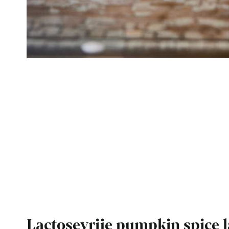
Lactosevrije pumpkin spice l