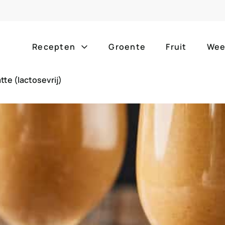
Recepten
Groente
Fruit
Wee
tte (lactosevrij)
Gang
Popula
alle g
ontbijt
bijgerechten
alle f
lunch
hoofdgerechten
zomer
borrelhapjes
desserts
barbe
voorgerechten
drankjes
eenpa
slow c