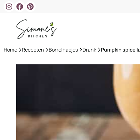
Ga
naar
de
inhoud
Home
»
Recepten
»
Borrelhapjes
»
Drank
»
Pumpkin spice la