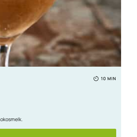
Totale
MINUTEN
10
MIN
tijd
 kokosmelk.