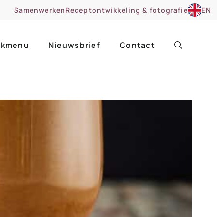
Samenwerken
Receptontwikkeling & fotografie
EN
kmenu
Nieuwsbrief
Contact
ir
Uitgelicht
roentes
ruitsoorten
zoet
cue
nsgerecht
ooker