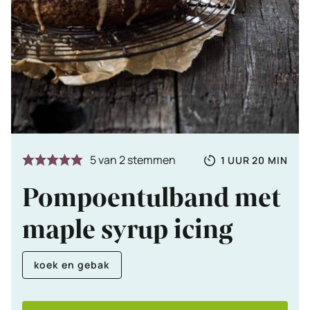
Totale
UUR
MINUTE
5
van
2
stemmen
1
UUR
20
MIN
tijd
Pompoentulband met
maple syrup icing
koek en gebak