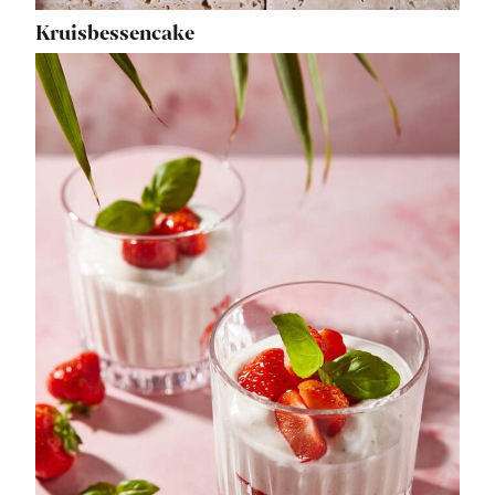
Kruisbessencake