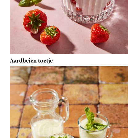
Aardbeien toetje