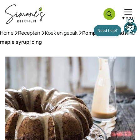
Ga
naar
menu
de
inhoud
Home
»
Recepten
»
Koek en gebak
»
Pompoentulband met
maple syrup icing