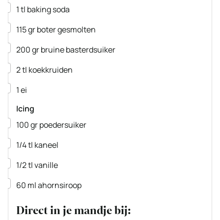
▢
1
tl
baking soda
▢
115
gr
boter
gesmolten
▢
200
gr
bruine basterdsuiker
▢
2
tl
koekkruiden
▢
1
ei
Icing
▢
100
gr
poedersuiker
▢
1/4
tl
kaneel
▢
1/2
tl
vanille
▢
60
ml
ahornsiroop
Direct in je mandje bij: