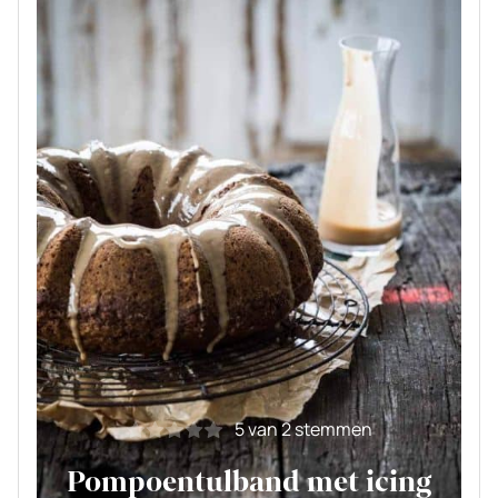
5
van
2
stemmen
Pompoentulband met icing