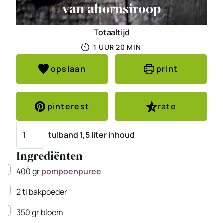
van ahornsiroop
Totaaltijd
UUR
MINUTEN
1
UUR
20
MIN
opslaan
print
pinterest
rate
Porties
tulband 1,5 liter inhoud
Ingrediënten
▢
400
gr
pompoenpuree
▢
2
tl
bakpoeder
▢
350
gr
bloem