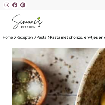
Ga
naar
de
inhoud
Home
»
Recepten
»
Pasta
»
Pasta met chorizo, erwtjes en