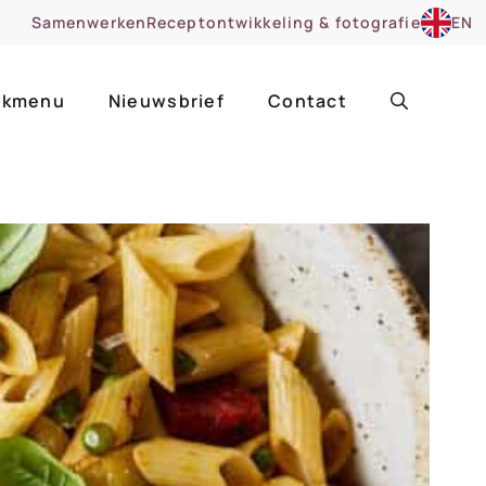
Samenwerken
Receptontwikkeling & fotografie
EN
kmenu
Nieuwsbrief
Contact
ir
Uitgelicht
roentes
ruitsoorten
zoet
cue
nsgerecht
ooker