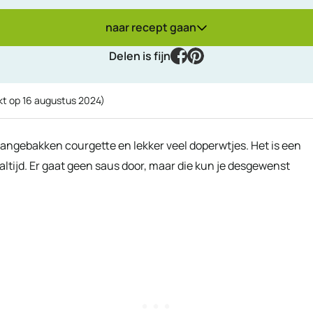
naar recept gaan
facebook
pinterest
Delen is fijn
kt op
16 augustus 2024
)
aangebakken courgette en lekker veel doperwtjes. Het is een
ltijd. Er gaat geen saus door, maar die kun je desgewenst