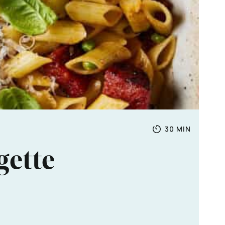
Totale
MINUTEN
30
MIN
tijd
gette