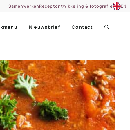
Samenwerken
Receptontwikkeling & fotografie
EN
kmenu
Nieuwsbrief
Contact
ir
Uitgelicht
roentes
ruitsoorten
zoet
cue
nsgerecht
ooker