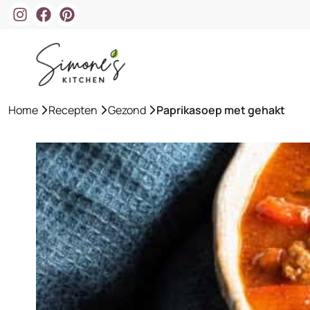
Ga
naar
de
inhoud
Home
»
Recepten
»
Gezond
»
Paprikasoep met gehakt