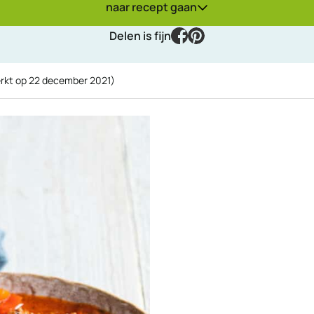
naar recept gaan
facebook
pinterest
Delen is fijn
rkt op
22 december 2021
)