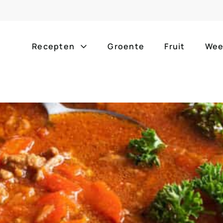
Recepten
Groente
Fruit
Wee
Gang
Popula
alle g
ontbijt
bijgerechten
alle f
lunch
hoofdgerechten
zomer
borrelhapjes
desserts
barbe
voorgerechten
drankjes
eenpa
slow c