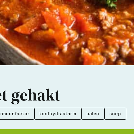
t gehakt
rmoonfactor
koolhydraatarm
paleo
soep