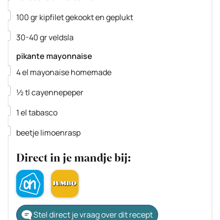
▢
100
gr
kipfilet
gekookt en geplukt
▢
30-40
gr
veldsla
pikante mayonnaise
▢
4
el
mayonaise homemade
▢
½
tl
cayennepeper
▢
1
el
tabasco
▢
beetje limoenrasp
Direct in je mandje bij:
Stel direct je vraag over dit recept