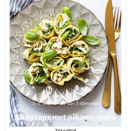
3.7
van
3
stemmen
Eierwraps met pikante mayo
Totaaltijd