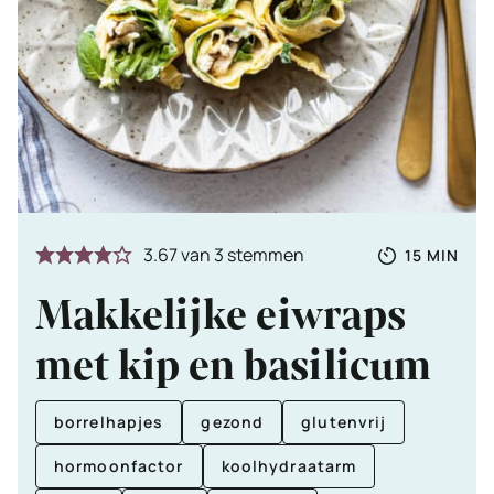
Totale
MINUTE
3.67
van
3
stemmen
15
MIN
tijd
Makkelijke eiwraps
met kip en basilicum
borrelhapjes
gezond
glutenvrij
hormoonfactor
koolhydraatarm