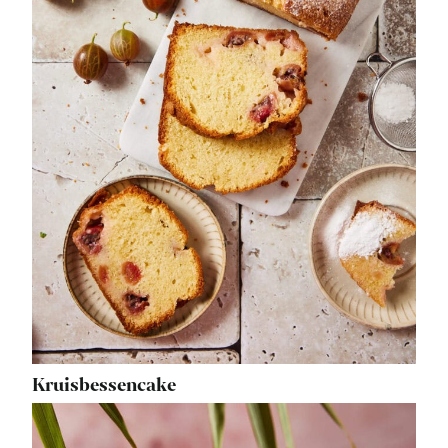
Kruisbessencake