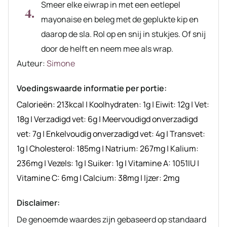
Smeer elke eiwrap in met een eetlepel
mayonaise en beleg met de geplukte kip en
daarop de sla. Rol op en snij in stukjes. Of snij
door de helft en neem mee als wrap.
Auteur
Auteur:
Simone
recept
Voedingswaarde informatie per portie:
Calorieën:
213
kcal
|
Koolhydraten:
1
g
|
Eiwit:
12
g
|
Vet:
18
g
|
Verzadigd vet:
6
g
|
Meervoudigd onverzadigd
vet:
7
g
|
Enkelvoudig onverzadigd vet:
4
g
|
Transvet:
1
g
|
Cholesterol:
185
mg
|
Natrium:
267
mg
|
Kalium:
236
mg
|
Vezels:
1
g
|
Suiker:
1
g
|
Vitamine A:
1051
IU
|
Vitamine C:
6
mg
|
Calcium:
38
mg
|
Ijzer:
2
mg
Disclaimer:
De genoemde waardes zijn gebaseerd op standaard