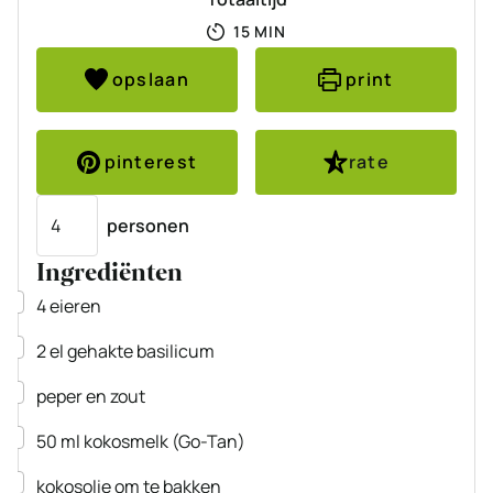
MINUTEN
15
MIN
opslaan
print
pinterest
rate
Porties
personen
Ingrediënten
▢
4
eieren
▢
2
el
gehakte basilicum
▢
peper en zout
▢
50
ml
kokosmelk
(Go-Tan)
▢
kokosolie om te bakken