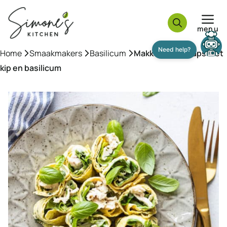
Ga
naar
menu
de
inhoud
Home
»
Smaakmakers
»
Basilicum
»
Makkelijke eiwraps met
Need help?
kip en basilicum