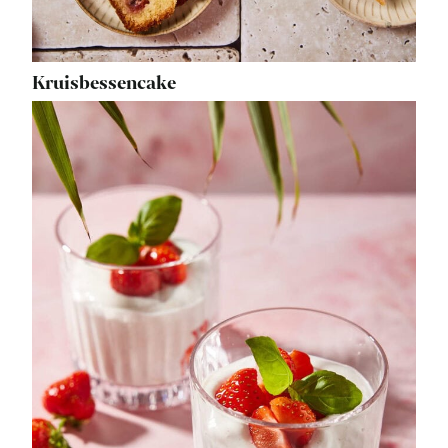
Kruisbessencake