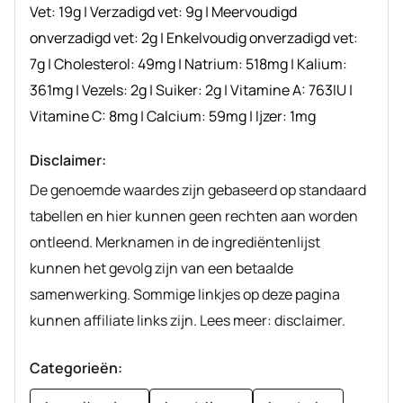
Vet:
19
g
|
Verzadigd vet:
9
g
|
Meervoudigd
onverzadigd vet:
2
g
|
Enkelvoudig onverzadigd vet:
7
g
|
Cholesterol:
49
mg
|
Natrium:
518
mg
|
Kalium:
361
mg
|
Vezels:
2
g
|
Suiker:
2
g
|
Vitamine A:
763
IU
|
Vitamine C:
8
mg
|
Calcium:
59
mg
|
Ijzer:
1
mg
Disclaimer:
De genoemde waardes zijn gebaseerd op standaard
tabellen en hier kunnen geen rechten aan worden
ontleend. Merknamen in de ingrediëntenlijst
kunnen het gevolg zijn van een betaalde
samenwerking. Sommige linkjes op deze pagina
kunnen affiliate links zijn. Lees meer: disclaimer.
Categorieën: