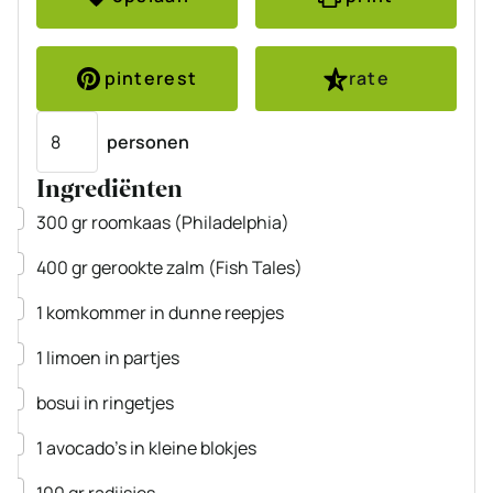
pinterest
rate
Porties
personen
Ingrediënten
▢
300
gr
roomkaas
(Philadelphia)
▢
400
gr
gerookte zalm
(Fish Tales)
▢
1
komkommer
in dunne reepjes
▢
1
limoen
in partjes
▢
bosui
in ringetjes
▢
1
avocado’s
in kleine blokjes
▢