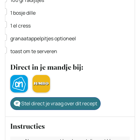
100
gr
radijsjes
▢
1
bosje
dille
▢
1
el
cress
▢
granaatappelpitjes
optioneel
▢
toast om te serveren
Direct in je mandje bij:
Stel direct je vraag over dit recept
Instructies