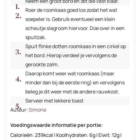
Neem een groot bord en zet die vast klaar.
Roer de roomkaas goed los zodat het wat
soepeler is. Gebruik eventueel een klein
scheutje slagroom hiervoor. Doe over in een
spuitzak.
Spuit flinke dotten roomkaas in een cirkel op
het bord. Hierop verdeel je vervolgens de
gerookte zalm.
Daarop komt weer wat roomkaas (maar
minder dan bij de eerste ring) en vervolgens
beleg je dit weer met de andere rauwkost.
Serveer met lekkere toast
Auteur
Auteur:
Simone
recept
Voedingswaarde informatie per portie:
Calorieën:
239
kcal
|
Koolhydraten:
6
g
|
Eiwit:
12
g
|