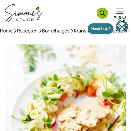
Ga
naar
menu
de
inhoud
Home
»
Recepten
»
Borrelhapjes
»
Krans van gerookte zalm