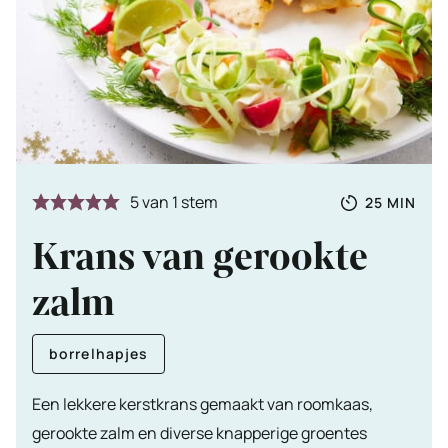
Totale
MINUTE
5
van 1 stem
25
MIN
tijd
Krans van gerookte
zalm
borrelhapjes
Een lekkere kerstkrans gemaakt van roomkaas,
gerookte zalm en diverse knapperige groentes