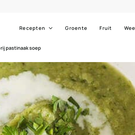
Recepten
Groente
Fruit
Wee
rij pastinaak soep
Gang
Popula
alle g
ontbijt
bijgerechten
alle f
lunch
hoofdgerechten
zomer
borrelhapjes
desserts
barbe
voorgerechten
drankjes
eenpa
slow c