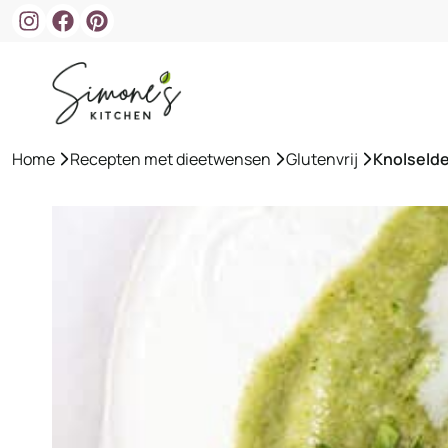
Ga
naar
de
inhoud
Home
»
Recepten met dieetwensen
»
Glutenvrij
»
Knolselde