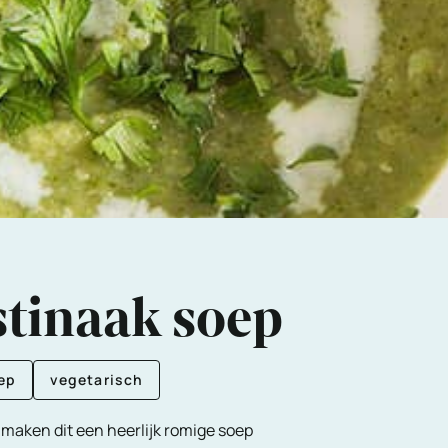
stinaak soep
ep
vegetarisch
 maken dit een heerlijk romige soep