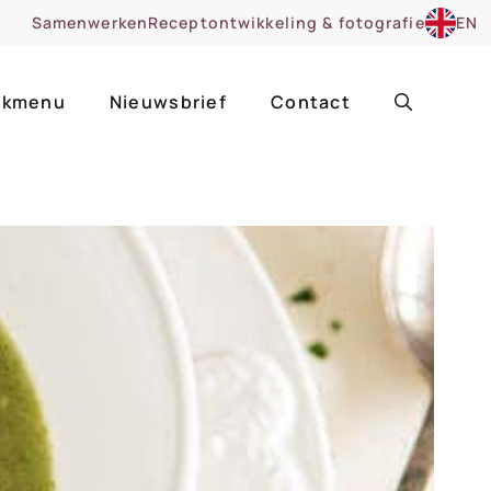
Samenwerken
Receptontwikkeling & fotografie
EN
kmenu
Nieuwsbrief
Contact
ir
Uitgelicht
roentes
ruitsoorten
zoet
cue
nsgerecht
ooker