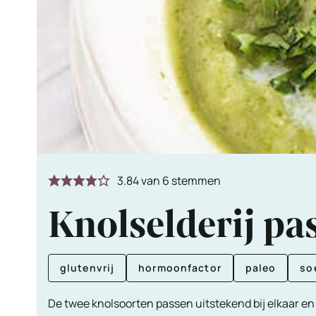
3.84
van
6
stemmen
Knolselderij pa
glutenvrij
hormoonfactor
paleo
so
De twee knolsoorten passen uitstekend bij elkaar en