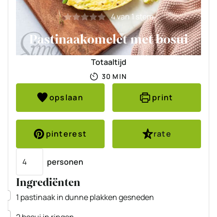
4
van 1 stem
Pastinaakomelet met bosui
Totaaltijd
MINUTEN
30
MIN
opslaan
print
pinterest
rate
Porties
personen
Ingrediënten
▢
1
pastinaak
in dunne plakken gesneden
▢
2
bosui
in ringen