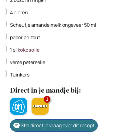
▢
4
eieren
▢
Scheutje amandelmelk
ongeveer 50 ml
▢
peper en zout
▢
1
el
kokosolie
▢
verse peterselie
▢
Tuinkers
Direct in je mandje bij:
1
Stel direct je vraag over dit recept