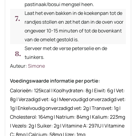
pastinaak/bosui mengsel heen.
Laat het even bakken in de koekenpan tot de
randjes stollen en zet het dan in de oven voor
ongeveer 10-15 minuten of tot de bovenkant
van de omelet gestold is.
Serveer met de verse peterselie en de
tuinkers.
Auteur
Auteur:
Simone
recept
Voedingswaarde informatie per portie:
Calorieën:
125
kcal
|
Koolhydraten:
8
g
|
Eiwit:
6
g
|
Vet:
8
g
|
Verzadigd vet:
4
g
|
Meervoudigd onverzadigd vet:
1
g
|
Enkelvoudig onverzadigd vet:
2
g
|
Transvet:
1
g
|
Cholesterol:
164
mg
|
Natrium:
84
mg
|
Kalium:
223
mg
|
Vezels:
2
g
|
Suiker:
2
g
|
Vitamine A:
297
IU
|
Vitamine
C:
8
mg
|
Calcium:
58
mg
|
Ijzer:
1
mg