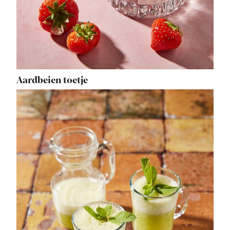
Aardbeien toetje