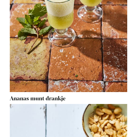
Ananas munt drankje