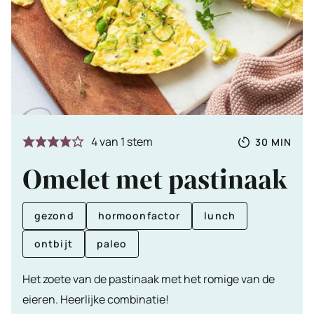
Totale
MINUTE
4
van 1 stem
30
MIN
tijd
Omelet met pastinaak
gezond
hormoonfactor
lunch
ontbijt
paleo
Het zoete van de pastinaak met het romige van de
eieren. Heerlijke combinatie!