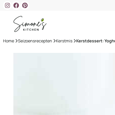
Ga
naar
de
inhoud
Home
»
Seizoensrecepten
»
Kerstmis
»
Kerstdessert: Yogh