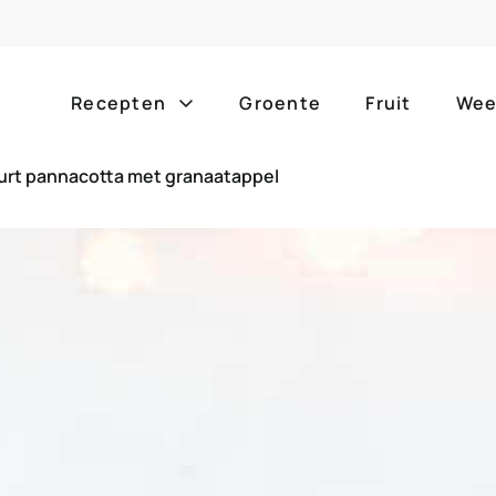
Recepten
Groente
Fruit
Wee
urt pannacotta met granaatappel
Gang
Popula
alle g
ontbijt
bijgerechten
alle f
lunch
hoofdgerechten
zomer
borrelhapjes
desserts
barbe
voorgerechten
drankjes
eenpa
slow c