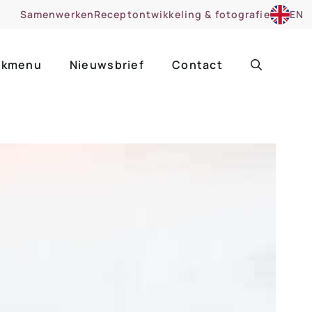
Samenwerken
Receptontwikkeling & fotografie
EN
kmenu
Nieuwsbrief
Contact
ir
Uitgelicht
roentes
ruitsoorten
zoet
cue
nsgerecht
ooker