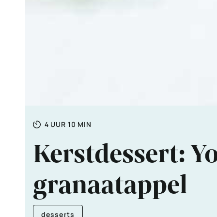
Totale
UUR
MINUTEN
4
UUR
10
MIN
tijd
Kerstdessert: Y
granaatappel
desserts