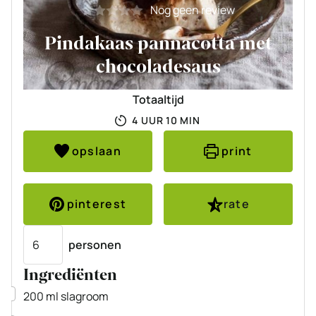
Nog geen review
Pindakaas pannacotta met
chocoladesaus
Totaaltijd
UUR
MINUTEN
4
UUR
10
MIN
opslaan
print
pinterest
rate
Porties
personen
Ingrediënten
▢
200
ml
slagroom