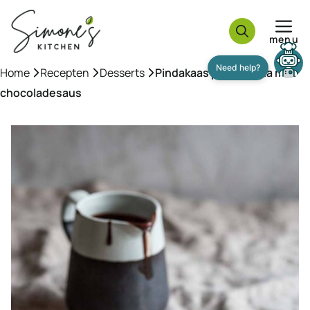
Ga
naar
menu
de
inhoud
Home
»
Recepten
»
Desserts
»
Pindakaas pannacotta met
chocoladesaus