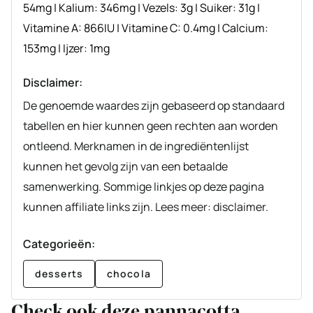
54
mg
|
Kalium:
346
mg
|
Vezels:
3
g
|
Suiker:
31
g
|
Vitamine A:
866
IU
|
Vitamine C:
0.4
mg
|
Calcium:
153
mg
|
Ijzer:
1
mg
Disclaimer:
De genoemde waardes zijn gebaseerd op standaard
tabellen en hier kunnen geen rechten aan worden
ontleend. Merknamen in de ingrediëntenlijst
kunnen het gevolg zijn van een betaalde
samenwerking. Sommige linkjes op deze pagina
kunnen affiliate links zijn. Lees meer: disclaimer.
Categorieën:
desserts
chocola
Check ook deze pannacotta