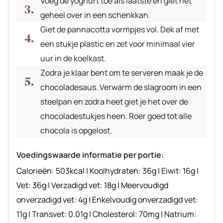
Voeg de yoghurt toe als laatste en giet het
geheel over in een schenkkan.
Giet de pannacotta vormpjes vol. Dek af met
een stukje plastic en zet voor minimaal vier
uur in de koelkast.
Zodra je klaar bent om te serveren maak je de
chocoladesaus. Verwarm de slagroom in een
steelpan en zodra heet giet je het over de
chocoladestukjes heen. Roer goed tot alle
chocola is opgelost.
Voedingswaarde informatie per portie:
Calorieën:
503
kcal
|
Koolhydraten:
36
g
|
Eiwit:
16
g
|
Vet:
36
g
|
Verzadigd vet:
18
g
|
Meervoudigd
onverzadigd vet:
4
g
|
Enkelvoudig onverzadigd vet:
11
g
|
Transvet:
0.01
g
|
Cholesterol:
70
mg
|
Natrium: