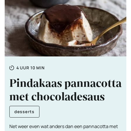
Totale
UUR
MINUTEN
4
UUR
10
MIN
tijd
Pindakaas pannacotta
met chocoladesaus
desserts
Net weer even wat anders dan een pannacotta met