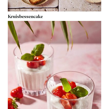
Kruisbessencake