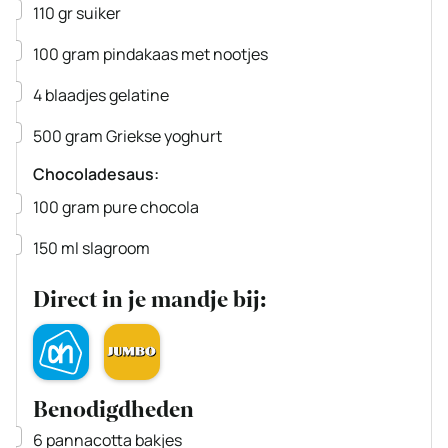
▢
110
gr
suiker
▢
100
gram
pindakaas met nootjes
▢
4
blaadjes
gelatine
▢
500
gram
Griekse yoghurt
Chocoladesaus:
▢
100
gram
pure chocola
▢
150
ml
slagroom
Direct in je mandje bij:
Benodigdheden
▢
6 pannacotta bakjes