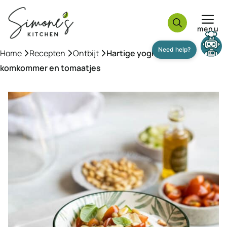
Ga
naar
menu
de
inhoud
Home
»
Recepten
»
Ontbijt
»
Hartige yoghurt met
komkommer en tomaatjes