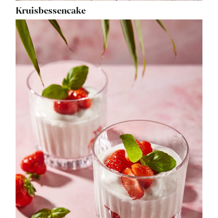
Kruisbessencake