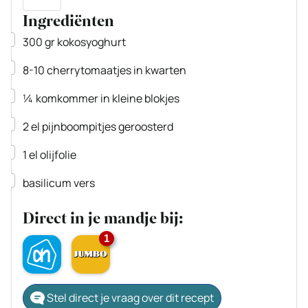
Ingrediënten
▢
300
gr
kokosyoghurt
▢
8-10
cherrytomaatjes
in kwarten
▢
¼
komkommer
in kleine blokjes
▢
2
el
pijnboompitjes
geroosterd
▢
1
el
olijfolie
▢
basilicum
vers
Direct in je mandje bij:
1
Stel direct je vraag over dit recept