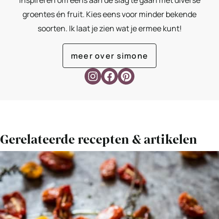
inspireren om eens aan de slag te gaan met diverse
groentes én fruit. Kies eens voor minder bekende
soorten. Ik laat je zien wat je ermee kunt!
meer over simone
Gerelateerde recepten & artikelen
Bekijk
Zelf
zongedroogde
tomaatjes
maken