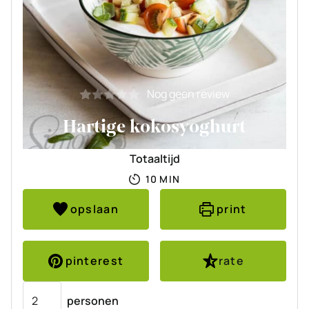
Nog geen review
Hartige kokosyoghurt
Totaaltijd
MINUTEN
10
MIN
opslaan
print
pinterest
rate
Porties
personen