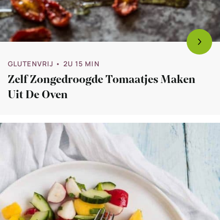
GLUTENVRIJ
• 2U 15 MIN
Zelf Zongedroogde Tomaatjes Maken
Uit De Oven
Bekijk
Pittige
mangosalade
met
komkommer