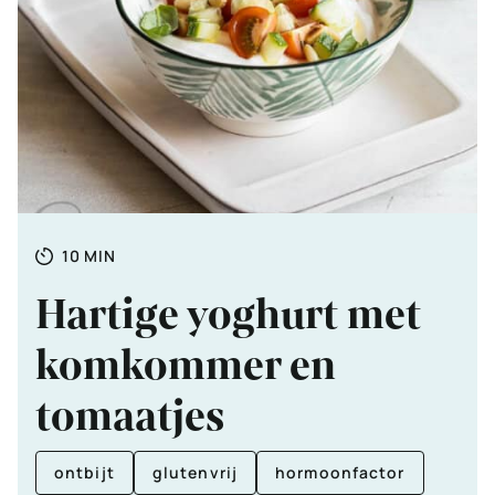
Totale
MINUTEN
10
MIN
tijd
Hartige yoghurt met
komkommer en
tomaatjes
ontbijt
glutenvrij
hormoonfactor