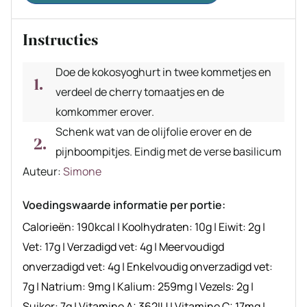
Instructies
Doe de kokosyoghurt in twee kommetjes en
verdeel de cherry tomaatjes en de
komkommer erover.
Schenk wat van de olijfolie erover en de
pijnboompitjes. Eindig met de verse basilicum
Auteur
Auteur:
Simone
recept
Voedingswaarde informatie per portie:
Calorieën:
190
kcal
|
Koolhydraten:
10
g
|
Eiwit:
2
g
|
Vet:
17
g
|
Verzadigd vet:
4
g
|
Meervoudigd
onverzadigd vet:
4
g
|
Enkelvoudig onverzadigd vet:
7
g
|
Natrium:
9
mg
|
Kalium:
259
mg
|
Vezels:
2
g
|
Suiker:
7
g
|
Vitamine A:
362
IU
|
Vitamine C:
17
mg
|