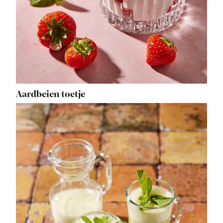
Aardbeien toetje