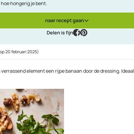
 hoe hongerig je bent.
naar recept gaan
facebook
pinterest
Delen is fijn
 op
20 februari 2025
)
s verrassend element een rijpe banaan door de dressing. Ideaa