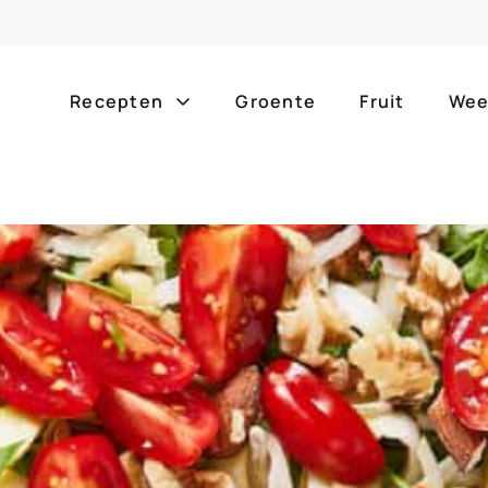
Recepten
Groente
Fruit
Wee
Gang
Popula
alle g
ontbijt
bijgerechten
alle f
lunch
hoofdgerechten
zomer
borrelhapjes
desserts
barbe
voorgerechten
drankjes
eenpa
slow c