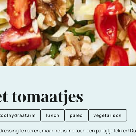
t tomaatjes
koolhydraatarm
lunch
paleo
vegetarisch
ressing te roeren, maar het is me toch een partijtje lekker! 