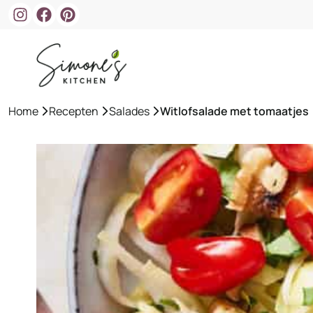
Ga
naar
de
inhoud
Home
»
Recepten
»
Salades
»
Witlofsalade met tomaatjes