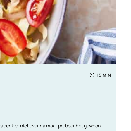
Totale
MINUTEN
15
MIN
tijd
Dus denk er niet over na maar probeer het gewoon