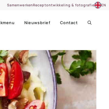
Samenwerken
Receptontwikkeling & fotografie
EN
kmenu
Nieuwsbrief
Contact
ir
Uitgelicht
roentes
ruitsoorten
zoet
cue
nsgerecht
ooker