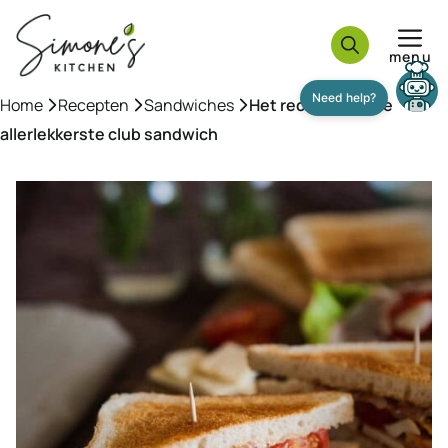
Ga
naar
menu
de
inhoud
Home
»
Recepten
»
Sandwiches
»
Het recept voor de
Need help?
allerlekkerste club sandwich