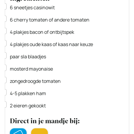
▢
6
sneetjes
casinowit
▢
6
cherry tomaten
of andere tomaten
▢
4
plakjes
bacon
of ontbijtspek
▢
4
plakjes
oude kaas
of kaas naar keuze
▢
paar
sla blaadjes
▢
mosterd mayonaise
▢
zongedroogde tomaten
▢
4-5
plakken
ham
▢
2
eieren
gekookt
Direct in je mandje bij: