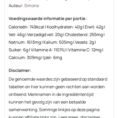
Auteur
Auteur:
Simone
recept
Voedingswaarde informatie per portie:
Calorieën:
749
kcal
|
Koolhydraten:
40
g
|
Eiwit:
42
g
|
Vet:
46
g
|
Verzadigd vet:
20
g
|
Cholesterol:
255
mg
|
Natrium:
1613
mg
|
Kalium:
505
mg
|
Vezels:
2
g
|
Suiker:
6
g
|
Vitamine A:
1107
IU
|
Vitamine C:
12
mg
|
Calcium:
309
mg
|
Ijzer:
6
mg
Disclaimer:
De genoemde waardes zijn gebaseerd op standaard
tabellen en hier kunnen geen rechten aan worden
ontleend. Merknamen in de ingrediëntenlijst
kunnen het gevolg zijn van een betaalde
samenwerking. Sommige linkjes op deze pagina
kunnen affiliate links zijn. Lees meer: disclaimer.