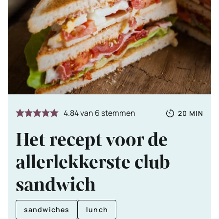
Totale
MINUTE
4.84
van
6
stemmen
20
MIN
tijd
Het recept voor de
allerlekkerste club
sandwich
sandwiches
lunch