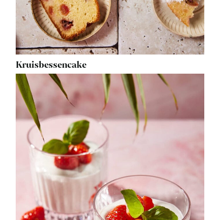
Kruisbessencake