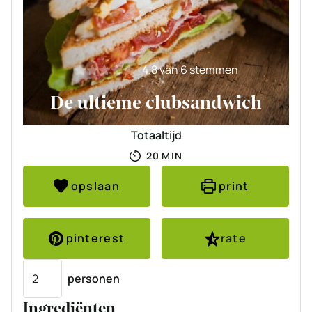
4.8
van
6
stemmen
De ultieme clubsandwich
Totaaltijd
MINUTEN
20
MIN
opslaan
print
pinterest
rate
Porties
personen
Ingrediënten