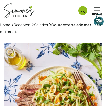
Ga
naar
menu
de
inhoud
Home
»
Recepten
»
Salades
»
Courgette salade met
entrecote