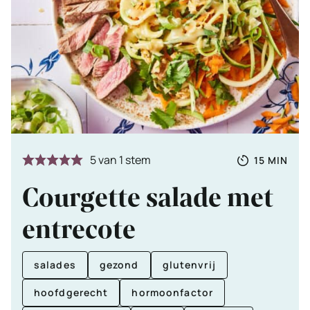
Totale
MINUTE
5
van 1 stem
15
MIN
tijd
Courgette salade met
entrecote
salades
gezond
glutenvrij
hoofdgerecht
hormoonfactor