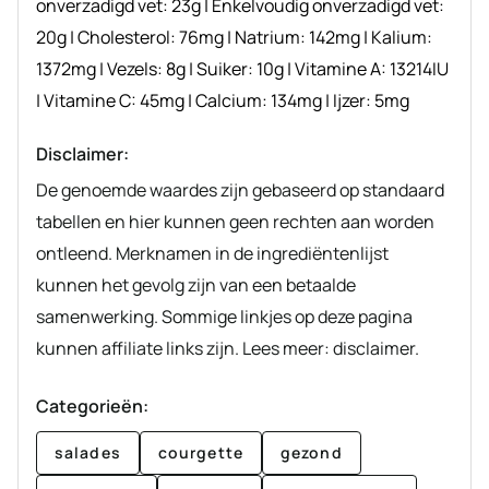
onverzadigd vet:
23
g
|
Enkelvoudig onverzadigd vet:
20
g
|
Cholesterol:
76
mg
|
Natrium:
142
mg
|
Kalium:
1372
mg
|
Vezels:
8
g
|
Suiker:
10
g
|
Vitamine A:
13214
IU
|
Vitamine C:
45
mg
|
Calcium:
134
mg
|
Ijzer:
5
mg
Disclaimer:
De genoemde waardes zijn gebaseerd op standaard
tabellen en hier kunnen geen rechten aan worden
ontleend. Merknamen in de ingrediëntenlijst
kunnen het gevolg zijn van een betaalde
samenwerking. Sommige linkjes op deze pagina
kunnen affiliate links zijn. Lees meer: disclaimer.
Categorieën:
salades
courgette
gezond