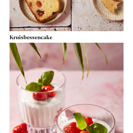
Kruisbessencake