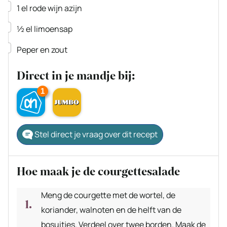
▢
1
el
rode wijn azijn
▢
½
el
limoensap
▢
Peper en zout
Direct in je mandje bij:
1
Stel direct je vraag over dit recept
Hoe maak je de courgettesalade
Meng de courgette met de wortel, de
koriander, walnoten en de helft van de
bosuitjes. Verdeel over twee borden. Maak de