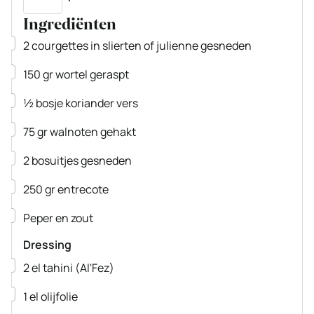
Ingrediënten
▢
2
courgettes
in slierten of julienne gesneden
▢
150
gr
wortel
geraspt
▢
½
bosje
koriander
vers
▢
75
gr
walnoten
gehakt
▢
2
bosuitjes
gesneden
▢
250
gr
entrecote
▢
Peper en zout
Dressing
▢
2
el
tahini
(Al'Fez)
▢
1
el
olijfolie