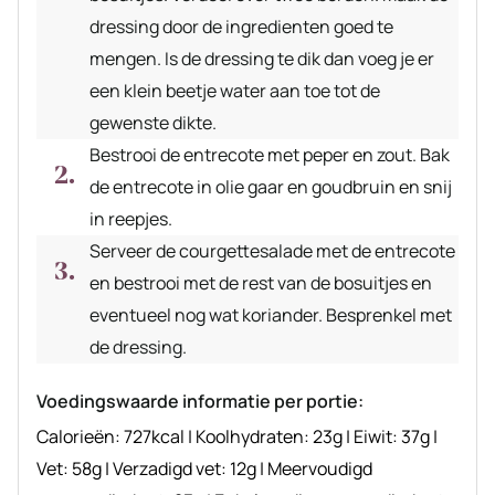
dressing door de ingredienten goed te
mengen. Is de dressing te dik dan voeg je er
een klein beetje water aan toe tot de
gewenste dikte.
Bestrooi de entrecote met peper en zout. Bak
de entrecote in olie gaar en goudbruin en snij
in reepjes.
Serveer de courgettesalade met de entrecote
en bestrooi met de rest van de bosuitjes en
eventueel nog wat koriander. Besprenkel met
de dressing.
Voedingswaarde informatie per portie:
Calorieën:
727
kcal
|
Koolhydraten:
23
g
|
Eiwit:
37
g
|
Vet:
58
g
|
Verzadigd vet:
12
g
|
Meervoudigd