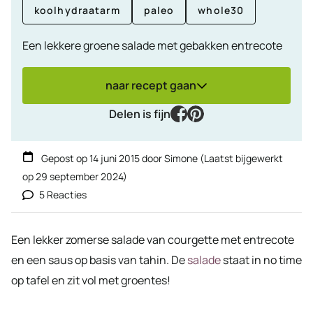
koolhydraatarm
paleo
whole30
Een lekkere groene salade met gebakken entrecote
naar recept gaan
facebook
pinterest
Delen is fijn
Gepost op
14 juni 2015
door
Simone
(Laatst bijgewerkt
op
29 september 2024
)
5 Reacties
Een lekker zomerse salade van courgette met entrecote
en een saus op basis van tahin. De
salade
staat in no time
op tafel en zit vol met groentes!