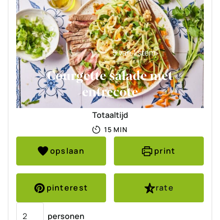
5
van 1 stem
Courgette salade met
entrecote
Totaaltijd
MINUTEN
15
MIN
opslaan
print
pinterest
rate
Porties
personen