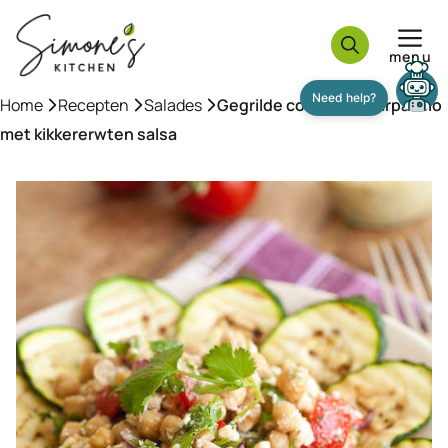
Ga
naar
menu
de
inhoud
Home
»
Recepten
»
Salades
»
Gegrilde courgette carpaccio
met kikkererwten salsa