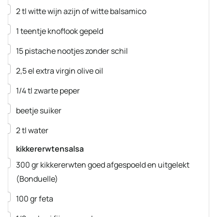
▢
2
tl
witte wijn azijn
of witte balsamico
▢
1
teentje
knoflook
gepeld
▢
15
pistache nootjes
zonder schil
▢
2,5
el
extra virgin olive oil
▢
1/4
tl
zwarte peper
▢
beetje suiker
▢
2
tl
water
kikkererwtensalsa
▢
300
gr
kikkererwten
goed afgespoeld en uitgelekt
(Bonduelle)
▢
100
gr
feta
▢