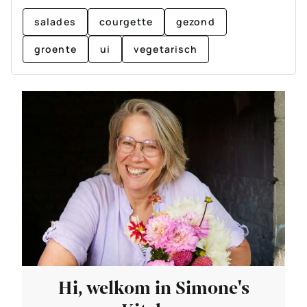
salades
courgette
gezond
groente
ui
vegetarisch
Hi, welkom in Simone's