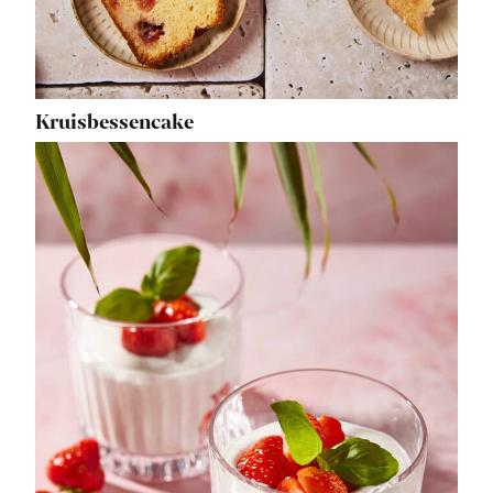
Kruisbessencake