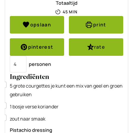
Totaaltijd
MINUTEN
45
MIN
opslaan
print
pinterest
rate
Porties
personen
Ingrediënten
▢
5
grote
courgettes
je kunt een mix van geel en groen
gebruiken
▢
1
bosje
verse koriander
▢
zout
naar smaak
Pistachio dressing