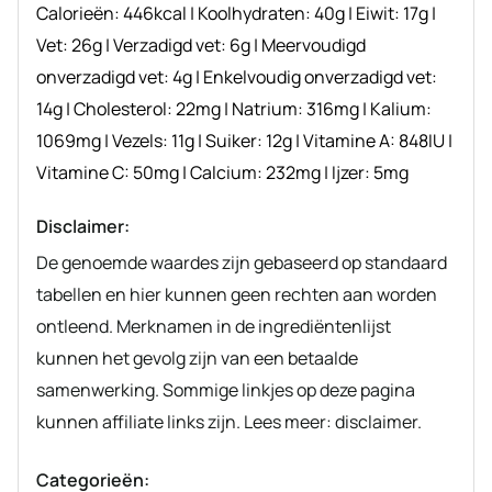
Calorieën:
446
kcal
|
Koolhydraten:
40
g
|
Eiwit:
17
g
|
Vet:
26
g
|
Verzadigd vet:
6
g
|
Meervoudigd
onverzadigd vet:
4
g
|
Enkelvoudig onverzadigd vet:
14
g
|
Cholesterol:
22
mg
|
Natrium:
316
mg
|
Kalium:
1069
mg
|
Vezels:
11
g
|
Suiker:
12
g
|
Vitamine A:
848
IU
|
Vitamine C:
50
mg
|
Calcium:
232
mg
|
Ijzer:
5
mg
Disclaimer:
De genoemde waardes zijn gebaseerd op standaard
tabellen en hier kunnen geen rechten aan worden
ontleend. Merknamen in de ingrediëntenlijst
kunnen het gevolg zijn van een betaalde
samenwerking. Sommige linkjes op deze pagina
kunnen affiliate links zijn. Lees meer: disclaimer.
Categorieën: