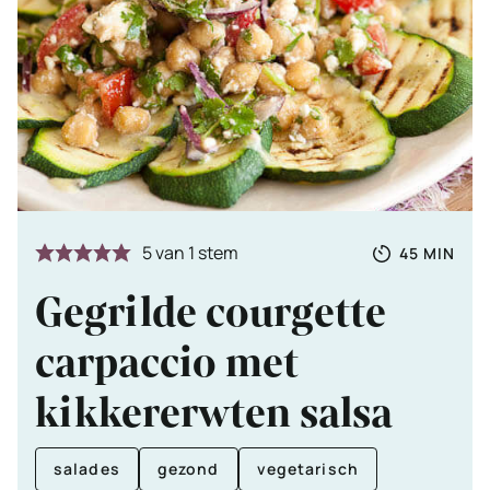
Totale
MINUTE
5
van 1 stem
45
MIN
tijd
Gegrilde courgette
carpaccio met
kikkererwten salsa
salades
gezond
vegetarisch