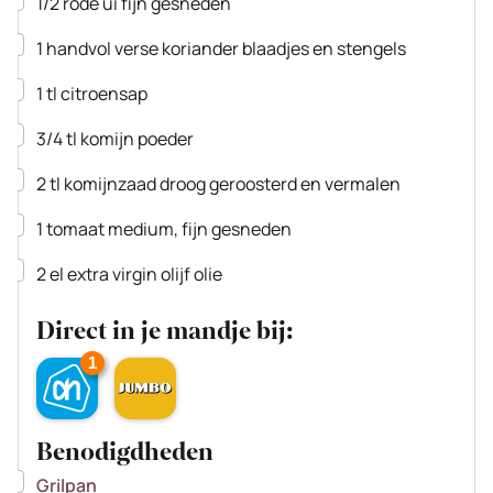
1/2
rode ui
fijn gesneden
▢
1
handvol
verse koriander
blaadjes en stengels
▢
1
tl
citroensap
▢
3/4
tl
komijn poeder
▢
2
tl
komijnzaad
droog geroosterd en vermalen
▢
1
tomaat
medium, fijn gesneden
▢
2
el
extra virgin olijf olie
Direct in je mandje bij:
1
Benodigdheden
▢
Grilpan