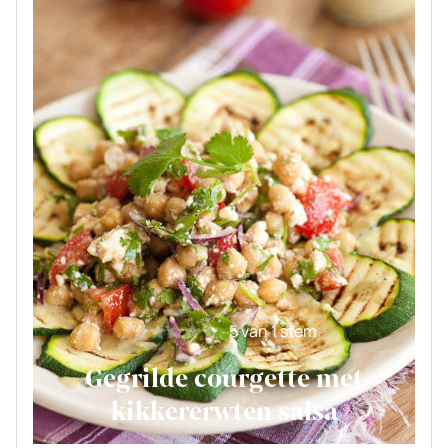
5
van 1 stem
Gegrilde courgette met
kikkererwten salsa