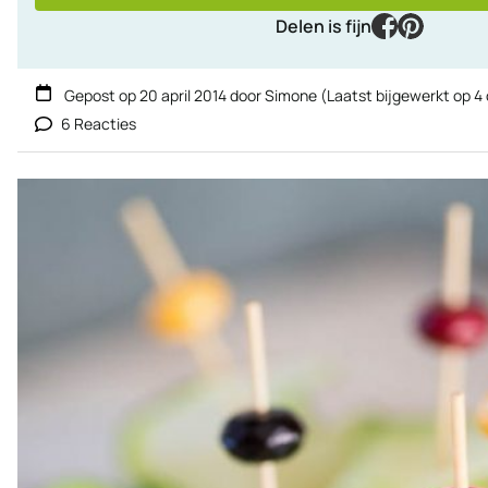
facebook
pinteres
Delen is fijn
Gepost op
20 april 2014
door
Simone
(Laatst bijgewerkt op
4
6 Reacties