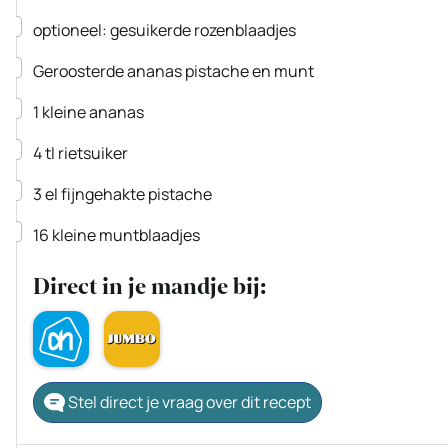
▢
optioneel: gesuikerde rozenblaadjes
▢
Geroosterde ananas
pistache en munt
▢
1
kleine ananas
▢
4
tl
rietsuiker
▢
3
el
fijngehakte pistache
▢
16
kleine muntblaadjes
Direct in je mandje bij:
Stel direct je vraag over dit recept