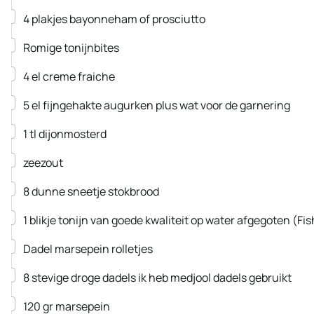
▢
4
plakjes bayonneham of prosciutto
▢
Romige tonijnbites
▢
4
el
creme fraiche
▢
5
el
fijngehakte augurken
plus wat voor de garnering
▢
1
tl
dijonmosterd
▢
zeezout
▢
8
dunne sneetje stokbrood
▢
1
blikje
tonijn van goede kwaliteit op water
afgegoten
(Fis
▢
Dadel marsepein rolletjes
▢
8
stevige droge dadels
ik heb medjool dadels gebruikt
▢
120
gr
marsepein