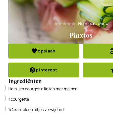
Nog geen review
Pinxtos
opslaan
pinterest
Ingrediënten
▢
Ham- en courgette linten met meloen
▢
1
courgette
▢
1/4
kanteloep
pitjes verwijderd