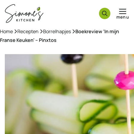
Ga
naar
menu
de
inhoud
Home
»
Recepten
»
Borrelhapjes
»
Boekreview ‘In mijn
Franse Keuken’ – Pinxtos