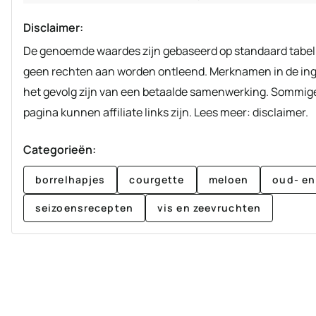
Disclaimer:
De genoemde waardes zijn gebaseerd op standaard tabellen en hier kunnen
geen rechten aan worden ontleend. Merknamen in de ing
het gevolg zijn van een betaalde samenwerking. Sommige 
pagina kunnen affiliate links zijn. Lees meer: disclaimer.
Categorieën:
borrelhapjes
courgette
meloen
oud- en
seizoensrecepten
vis en zeevruchten