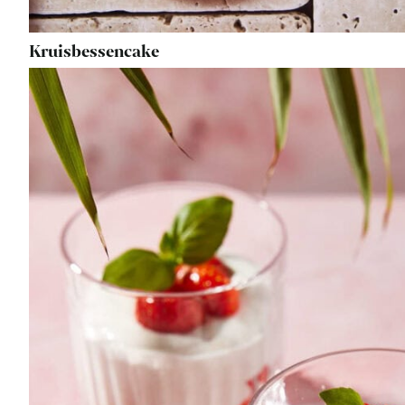
Kruisbessencake