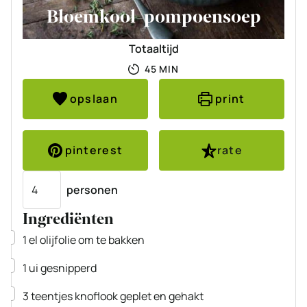
Bloemkool-pompoensoep
Totaaltijd
MINUTEN
45
MIN
opslaan
print
pinterest
rate
Porties
personen
Ingrediënten
▢
1
el
olijfolie om te bakken
▢
1
ui
gesnipperd
▢
3
teentjes
knoflook
geplet en gehakt