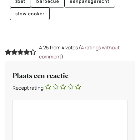
zoet
barbecue
eenpansgerecht
slow cooker
4.25 from 4 votes (
4 ratings without
comment
)
Plaats een reactie
Recept rating
Reactie