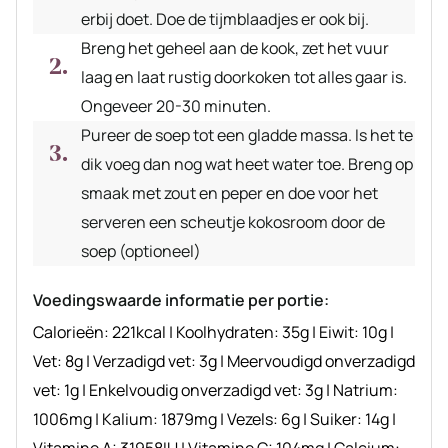
erbij doet. Doe de tijmblaadjes er ook bij.
Breng het geheel aan de kook, zet het vuur
laag en laat rustig doorkoken tot alles gaar is.
Ongeveer 20-30 minuten.
Pureer de soep tot een gladde massa. Is het te
dik voeg dan nog wat heet water toe. Breng op
smaak met zout en peper en doe voor het
serveren een scheutje kokosroom door de
soep (optioneel)
Voedingswaarde informatie per portie:
Calorieën:
221
kcal
|
Koolhydraten:
35
g
|
Eiwit:
10
g
|
Vet:
8
g
|
Verzadigd vet:
3
g
|
Meervoudigd onverzadigd
vet:
1
g
|
Enkelvoudig onverzadigd vet:
3
g
|
Natrium:
1006
mg
|
Kalium:
1879
mg
|
Vezels:
6
g
|
Suiker:
14
g
|