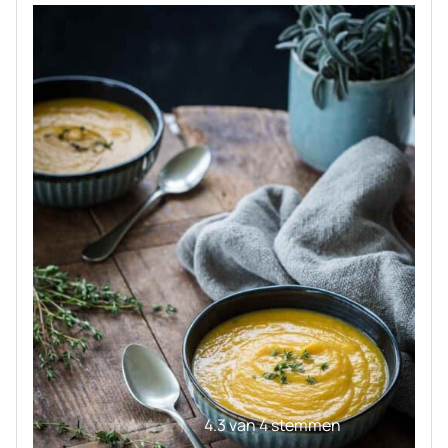
4.3
van
4
stemmen