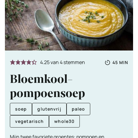
Totale
MINUTE
4.25
van
4
stemmen
45
MIN
tijd
Bloemkool-
pompoensoep
soep
glutenvrij
paleo
vegetarisch
whole30
Mijn twee favoriete groentes: pompoen en