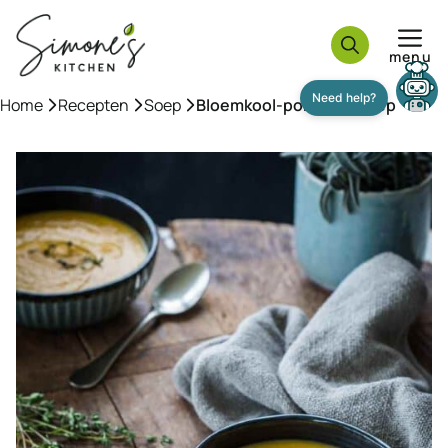
Ga
naar
menu
de
inhoud
Home
»
Recepten
»
Soep
»
Bloemkool-pompoensoep
Need help?