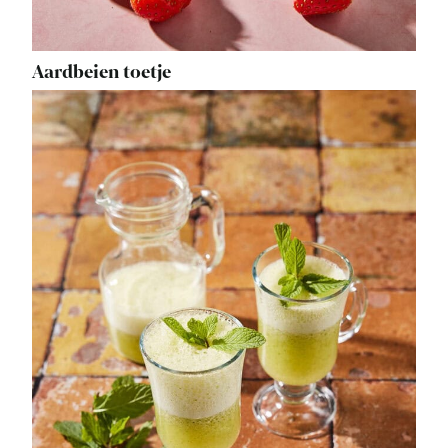
Aardbeien toetje