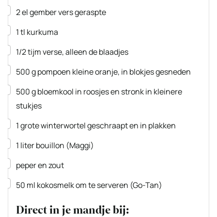
▢
2
el
gember
vers geraspte
▢
1
tl
kurkuma
▢
1/2
tijm
verse, alleen de blaadjes
▢
500
g
pompoen
kleine oranje, in blokjes gesneden
▢
500
g
bloemkool
in roosjes en stronk in kleinere
stukjes
▢
1
grote
winterwortel
geschraapt en in plakken
▢
1
liter
bouillon
(Maggi)
▢
peper en zout
▢
50
ml
kokosmelk
om te serveren
(Go-Tan)
Direct in je mandje bij: