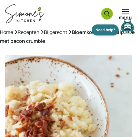
Ga
naar
menu
de
inhoud
Home
»
Recepten
»
Bijgerecht
»
Bloemkool aardappelpuree
met bacon crumble