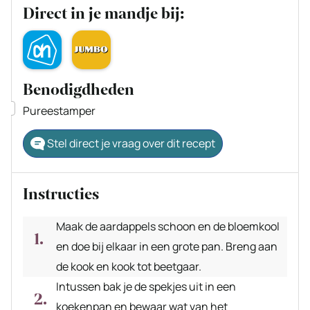
Direct in je mandje bij:
Benodigdheden
▢
Pureestamper
Stel direct je vraag over dit recept
Instructies
Maak de aardappels schoon en de bloemkool
en doe bij elkaar in een grote pan. Breng aan
de kook en kook tot beetgaar.
Intussen bak je de spekjes uit in een
koekenpan en bewaar wat van het