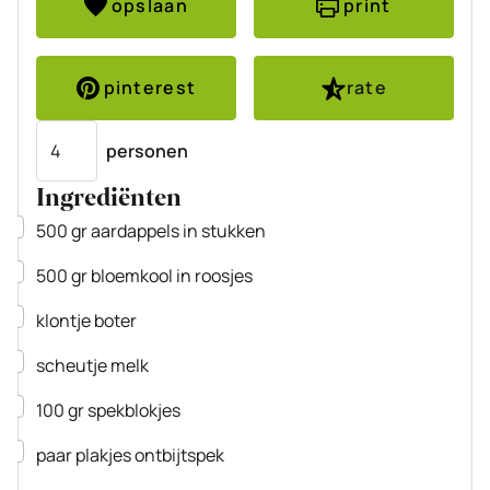
opslaan
print
pinterest
rate
Porties
personen
Ingrediënten
▢
500
gr
aardappels
in stukken
▢
500
gr
bloemkool
in roosjes
▢
klontje boter
▢
scheutje melk
▢
100
gr
spekblokjes
▢
paar
plakjes ontbijtspek