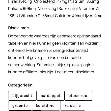
|
Transvet:
1
g
|
Cholesterol:
47
mg
|
Natrium:
833
mg
|
Kalium:
908
mg
|
Vezels:
5
g
|
Suiker:
4
g
|
Vitamine A:
136
IU
|
Vitamine C:
85
mg
|
Calcium:
49
mg
|
Ijzer:
2
mg
Disclaimer:
De genoemde waardes zijn gebaseerd op standaard
tabellen en hier kunnen geen rechten aan worden
ontleend. Merknamen in de ingrediëntenlijst
kunnen het gevolg zijn van een betaalde
samenwerking. Sommige linkjes op deze pagina
kunnen affiliate links zijn. Lees meer: disclaimer.
Categorieën:
bijgerecht
aardappel
bloemkool
groente
kerstdiner
kerstmis