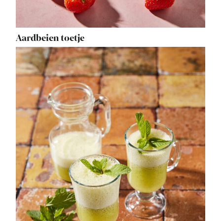
Aardbeien toetje