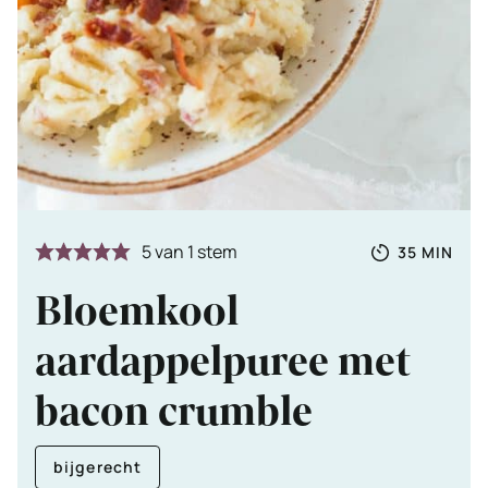
Totale
MINUTE
5
van 1 stem
35
MIN
tijd
Bloemkool
aardappelpuree met
bacon crumble
bijgerecht