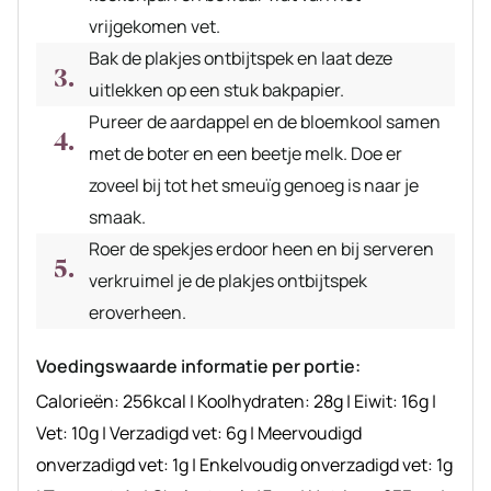
vrijgekomen vet.
Bak de plakjes ontbijtspek en laat deze
uitlekken op een stuk bakpapier.
Pureer de aardappel en de bloemkool samen
met de boter en een beetje melk. Doe er
zoveel bij tot het smeuïg genoeg is naar je
smaak.
Roer de spekjes erdoor heen en bij serveren
verkruimel je de plakjes ontbijtspek
eroverheen.
Voedingswaarde informatie per portie:
Calorieën:
256
kcal
|
Koolhydraten:
28
g
|
Eiwit:
16
g
|
Vet:
10
g
|
Verzadigd vet:
6
g
|
Meervoudigd
onverzadigd vet:
1
g
|
Enkelvoudig onverzadigd vet:
1
g