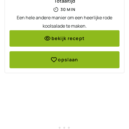
Totaaltijd
MINUTEN
30
MIN
Een hele andere manier om een heerlijke rode
koolsalade te maken.
bekijk recept
opslaan