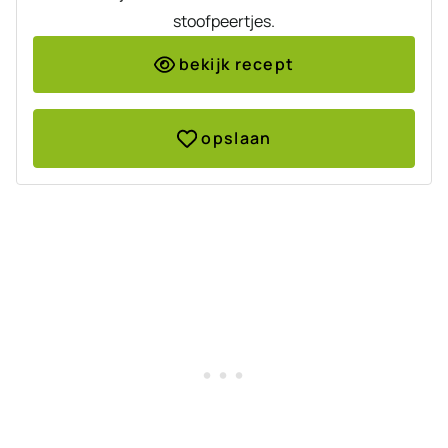
stoofpeertjes.
bekijk recept
opslaan