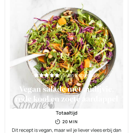
5
van
2
stemmen
Vegan salade met andijvie,
rode kool en zoete aardappel
Totaaltijd
MINUTEN
20
MIN
Dit recept is vegan, maar wil je liever vlees erbij dan