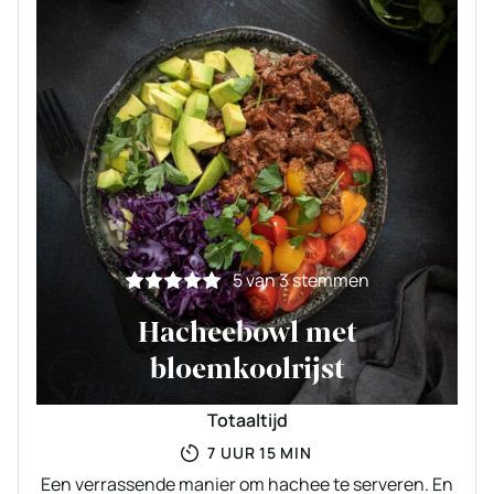
5
van
3
stemmen
Hacheebowl met
bloemkoolrijst
Totaaltijd
UUR
MINUTEN
7
UUR
15
MIN
Een verrassende manier om hachee te serveren. En