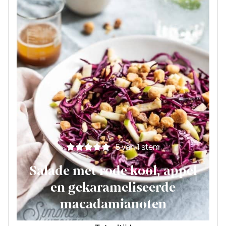
5
van 1 stem
Salade met rode kool, appel
en gekarameliseerde
macadamianoten