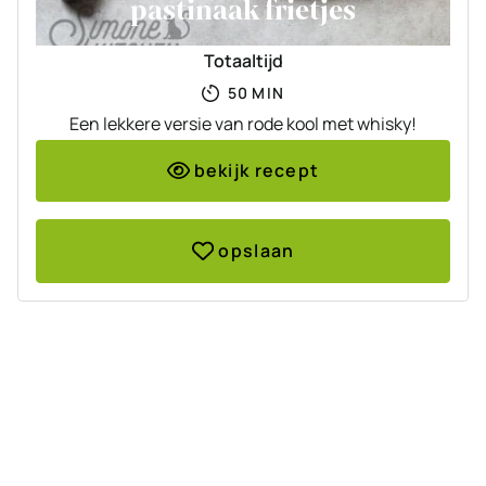
pastinaak frietjes
Totaaltijd
MINUTEN
50
MIN
Een lekkere versie van rode kool met whisky!
bekijk recept
opslaan