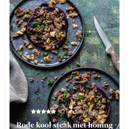
4.7
van
3
stemmen
Rode kool steak met honing