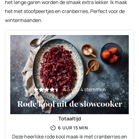
het lange garen worden de smaak extra lekker. Ik maak
het met stoofpeertjes en cranberries. Perfect voor de
wintermaanden.
4.5
van
4
stemmen
Rode kool uit de slowcooker
Totaaltijd
UUR
MINUTEN
6
UUR
15
MIN
Deze heerlijke rode kool maak ik met cranberries en