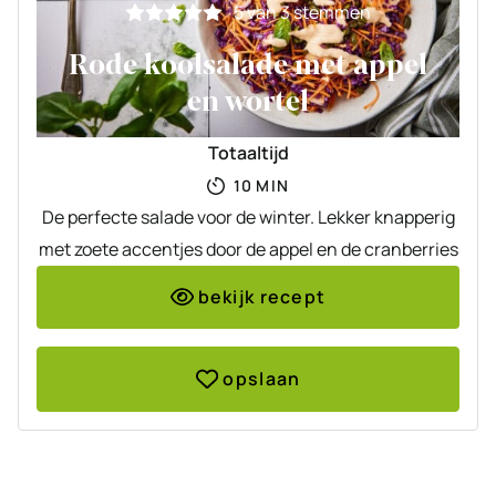
5
van
3
stemmen
Rode koolsalade met appel
en wortel
Totaaltijd
MINUTEN
10
MIN
De perfecte salade voor de winter. Lekker knapperig
met zoete accentjes door de appel en de cranberries
bekijk recept
opslaan