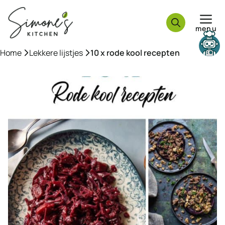
Ga
naar
menu
de
inhoud
Need help?
Home
»
Lekkere lijstjes
»
10 x rode kool recepten