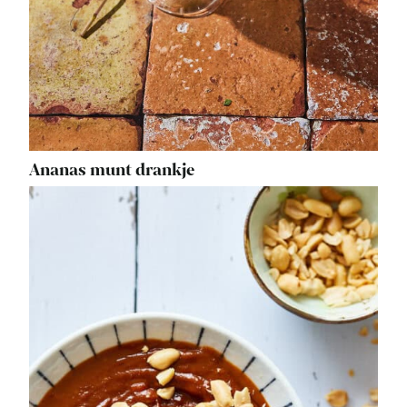
Ananas munt drankje