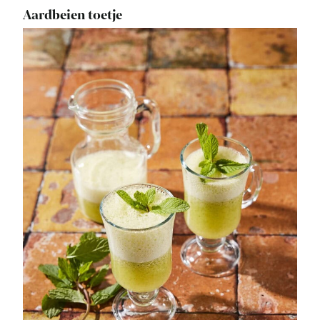
Aardbeien toetje