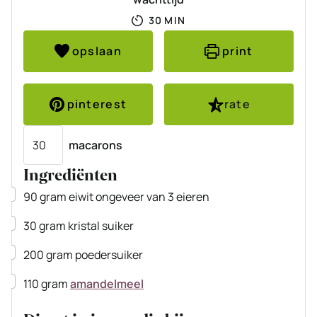
MINUTEN
30
MIN
opslaan
print
pinterest
rate
Porties
macarons
Ingrediënten
▢
90
gram
eiwit ongeveer van 3 eieren
▢
30
gram
kristal suiker
▢
200
gram
poedersuiker
▢
110
gram
amandelmeel