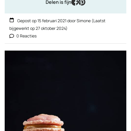
facebook
pinterest
Delen is fijn
Gepost op
15 februari 2021
door
Simone
(Laatst
bijgewerkt op
27 oktober 2024
)
0 Reacties