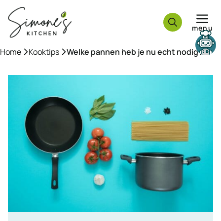
Ga
naar
menu
de
inhoud
Need help?
Home
»
Kooktips
»
Welke pannen heb je nu echt nodig?