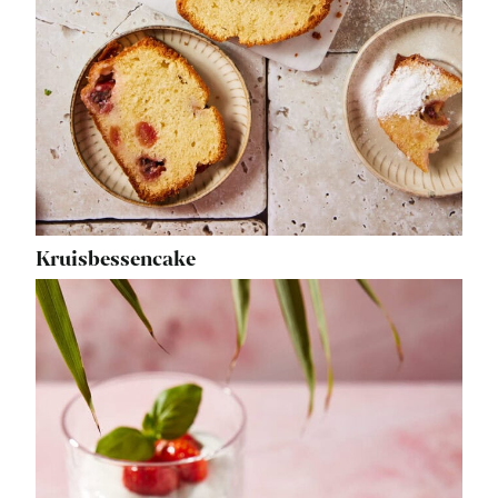
Kruisbessencake