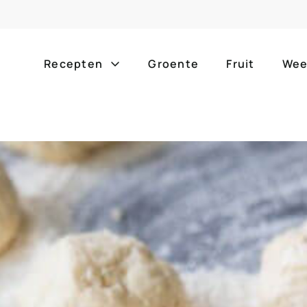
Recepten
Groente
Fruit
Wee
Gang
Popula
alle g
ontbijt
bijgerechten
alle f
lunch
hoofdgerechten
zomer
borrelhapjes
desserts
barbe
voorgerechten
drankjes
eenpa
slow c