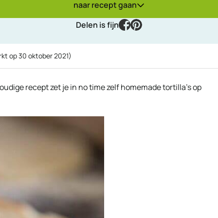
naar recept gaan
facebook
pinterest
Delen is fijn
rkt op
30 oktober 2021
)
voudige recept zet je in no time zelf homemade tortilla’s op