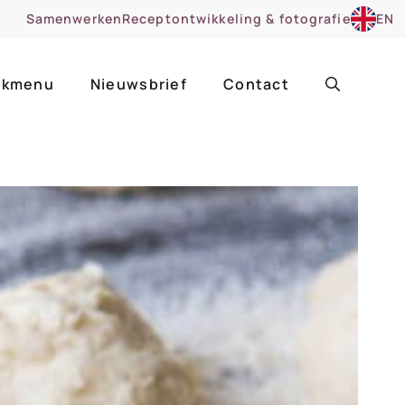
Samenwerken
Receptontwikkeling & fotografie
EN
kmenu
Nieuwsbrief
Contact
ir
Uitgelicht
roentes
ruitsoorten
zoet
cue
nsgerecht
ooker