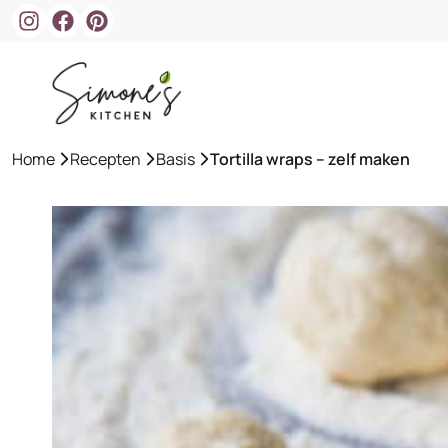
Ga
naar
de
inhoud
Home
»
Recepten
»
Basis
»
Tortilla wraps – zelf maken