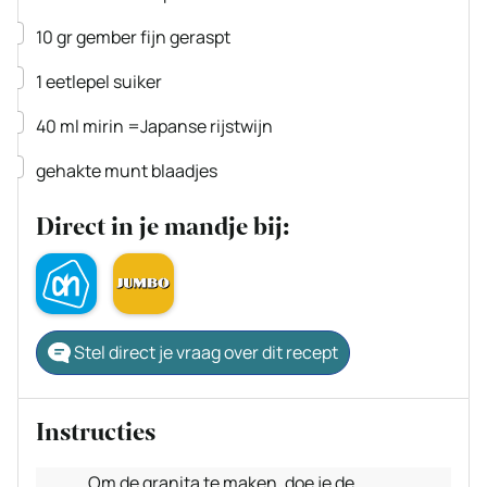
▢
10
gr
gember
fijn geraspt
▢
1
eetlepel
suiker
▢
40
ml
mirin
=Japanse rijstwijn
▢
gehakte munt blaadjes
Direct in je mandje bij:
Stel direct je vraag over dit recept
Instructies
Om de granita te maken, doe je de