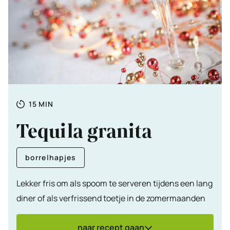
Totale
MINUTEN
15
MIN
tijd
Tequila granita
borrelhapjes
Lekker fris om als spoom te serveren tijdens een lang
diner of als verfrissend toetje in de zomermaanden
naar recept gaan