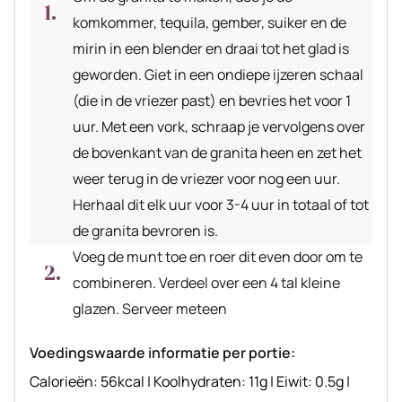
komkommer, tequila, gember, suiker en de
mirin in een blender en draai tot het glad is
geworden. Giet in een ondiepe ijzeren schaal
(die in de vriezer past) en bevries het voor 1
uur. Met een vork, schraap je vervolgens over
de bovenkant van de granita heen en zet het
weer terug in de vriezer voor nog een uur.
Herhaal dit elk uur voor 3-4 uur in totaal of tot
de granita bevroren is.
Voeg de munt toe en roer dit even door om te
combineren. Verdeel over een 4 tal kleine
glazen. Serveer meteen
Voedingswaarde informatie per portie:
Calorieën:
56
kcal
|
Koolhydraten:
11
g
|
Eiwit:
0.5
g
|