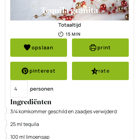
Tequila granita
Totaaltijd
MINUTEN
15
MIN
opslaan
print
pinterest
rate
Porties
personen
Ingrediënten
▢
3/4
komkommer
geschild en zaadjes verwijderd
▢
25
ml
tequila
▢
100
ml
limoensap