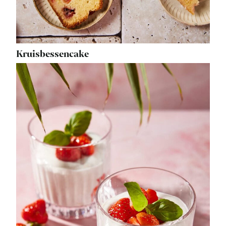
Kruisbessencake