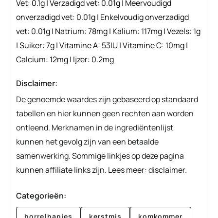
Vet:
0.1
g
|
Verzadigd vet:
0.01
g
|
Meervoudigd
onverzadigd vet:
0.01
g
|
Enkelvoudig onverzadigd
vet:
0.01
g
|
Natrium:
78
mg
|
Kalium:
117
mg
|
Vezels:
1
g
|
Suiker:
7
g
|
Vitamine A:
53
IU
|
Vitamine C:
10
mg
|
Calcium:
12
mg
|
Ijzer:
0.2
mg
Disclaimer:
De genoemde waardes zijn gebaseerd op standaard
tabellen en hier kunnen geen rechten aan worden
ontleend. Merknamen in de ingrediëntenlijst
kunnen het gevolg zijn van een betaalde
samenwerking. Sommige linkjes op deze pagina
kunnen affiliate links zijn. Lees meer: disclaimer.
Categorieën:
borrelhapjes
kerstmis
komkommer