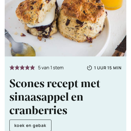
Totale
UUR
MINUTE
5
van 1 stem
1
UUR
15
MIN
tijd
Scones recept met
sinaasappel en
cranberries
koek en gebak