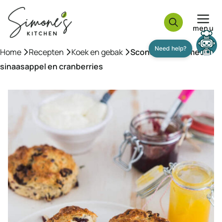
Ga
naar
menu
de
inhoud
Need help?
Home
»
Recepten
»
Koek en gebak
»
Scones recept met
sinaasappel en cranberries