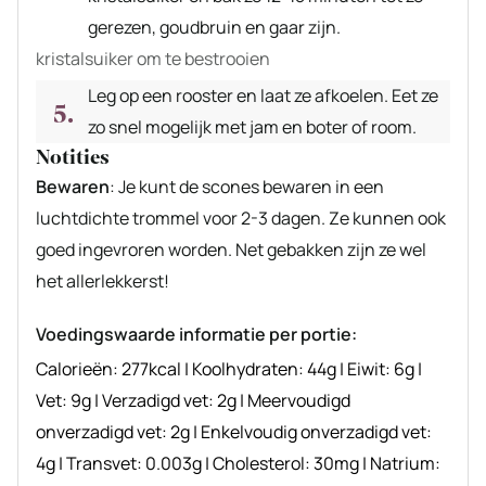
gerezen, goudbruin en gaar zijn.
kristalsuiker om te bestrooien
Leg op een rooster en laat ze afkoelen. Eet ze
zo snel mogelijk met jam en boter of room.
Notities
Bewaren
: Je kunt de scones bewaren in een
luchtdichte trommel voor 2-3 dagen. Ze kunnen ook
goed ingevroren worden. Net gebakken zijn ze wel
het allerlekkerst!
Voedingswaarde informatie per portie:
Calorieën:
277
kcal
|
Koolhydraten:
44
g
|
Eiwit:
6
g
|
Vet:
9
g
|
Verzadigd vet:
2
g
|
Meervoudigd
onverzadigd vet:
2
g
|
Enkelvoudig onverzadigd vet:
4
g
|
Transvet:
0.003
g
|
Cholesterol:
30
mg
|
Natrium: