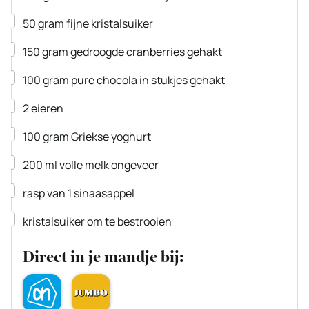
▢
50
gram
fijne kristalsuiker
▢
150
gram
gedroogde cranberries
gehakt
▢
100
gram
pure chocola in stukjes gehakt
▢
2
eieren
▢
100
gram
Griekse yoghurt
▢
200
ml
volle melk
ongeveer
▢
rasp van 1 sinaasappel
▢
kristalsuiker om te bestrooien
Direct in je mandje bij: