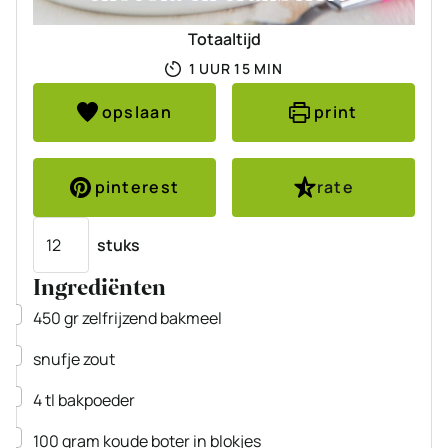
Totaaltijd
UUR
MINUTEN
1
UUR
15
MIN
opslaan
print
pinterest
rate
Porties
stuks
Ingrediënten
▢
450
gr
zelfrijzend bakmeel
▢
snufje zout
▢
4
tl
bakpoeder
▢
100
gram
koude boter
in blokjes