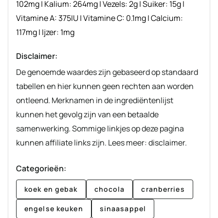
102
mg
|
Kalium:
264
mg
|
Vezels:
2
g
|
Suiker:
15
g
|
Vitamine A:
375
IU
|
Vitamine C:
0.1
mg
|
Calcium:
117
mg
|
Ijzer:
1
mg
Disclaimer:
De genoemde waardes zijn gebaseerd op standaard
tabellen en hier kunnen geen rechten aan worden
ontleend. Merknamen in de ingrediëntenlijst
kunnen het gevolg zijn van een betaalde
samenwerking. Sommige linkjes op deze pagina
kunnen affiliate links zijn. Lees meer: disclaimer.
Categorieën:
koek en gebak
chocola
cranberries
engelse keuken
sinaasappel