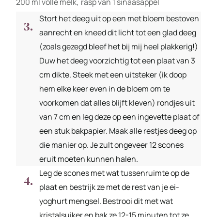
200 ml volle melk,
rasp van 1 sinaasappel
Stort het deeg uit op een met bloem bestoven
aanrecht en kneed dit licht tot een glad deeg
(zoals gezegd bleef het bij mij heel plakkerig!)
Duw het deeg voorzichtig tot een plaat van 3
cm dikte. Steek met een uitsteker (ik doop
hem elke keer even in de bloem om te
voorkomen dat alles blijft kleven) rondjes uit
van 7 cm en leg deze op een ingevette plaat of
een stuk bakpapier. Maak alle restjes deeg op
die manier op. Je zult ongeveer 12 scones
eruit moeten kunnen halen.
Leg de scones met wat tussenruimte op de
plaat en bestrijk ze met de rest van je ei-
yoghurt mengsel. Bestrooi dit met wat
kristalsuiker en bak ze 12-15 minuten tot ze