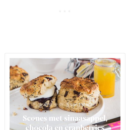
5
van 1 stem
Scones met sinaasappel,
chocola en cranberries