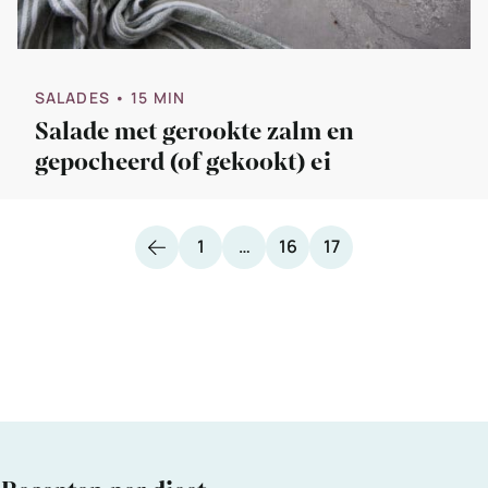
SALADES
• 15 MIN
Salade met gerookte zalm en
gepocheerd (of gekookt) ei
Vorige
Pagina
Pagina
Pagina
1
…
16
17