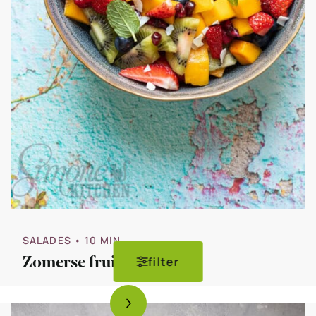
SALADES
• 10 MIN
Zomerse fruitsalade
filter