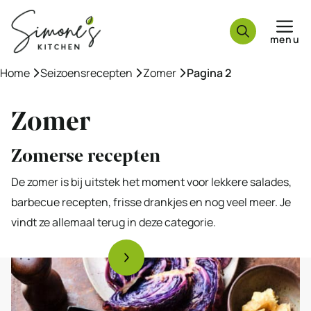
Ga
naar
menu
de
inhoud
Home
»
Seizoensrecepten
»
Zomer
»
Pagina 2
Zomer
Zomerse recepten
De zomer is bij uitstek het moment voor lekkere salades,
barbecue recepten, frisse drankjes en nog veel meer. Je
vindt ze allemaal terug in deze categorie.